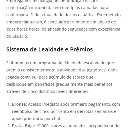
Empregamos tecnologia de identificação facial e
confirmação documental em múltiplas camadas para
confirmar a ID de a totalidade dos os usuários. Este método,
embora minucioso, é concluído geralmente em abaixo de
duas horas horas, balanceando segurança com experiência
do usuário.
Sistema de Lealdade e Prêmios
Elaboramos um programa de fidelidade escalonado que
premia consistentemente a atividade dos jogadores. Cada
jogada contribui para acúmulo de scores que
desbloqueiam benefícios gradualmente mais benéficos
através de cinco distintos níveis diferentes.
Bronze:
Acesso imediato após primeiro pagamento, com
reembolso de cinco por cento em derrotas semanais e
apoio prioritário por chat.
Prata:
Exige 10.000 scores acumulados, proporcionando