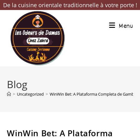
De la cuisine orientale traditionnelle à votre porte !
Menu
Blog
>
Uncategorized
>
WinWin Bet: A Plataforma Completa de Gambling
WinWin Bet: A Plataforma