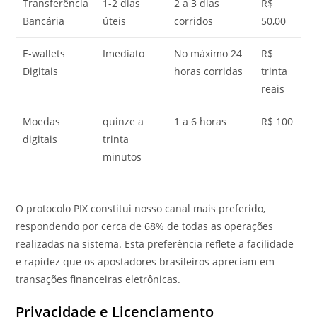
Transferência
1-2 dias
2 a 3 dias
R$
Bancária
úteis
corridos
50,00
E-wallets
Imediato
No máximo 24
R$
Digitais
horas corridas
trinta
reais
Moedas
quinze a
1 a 6 horas
R$ 100
digitais
trinta
minutos
O protocolo PIX constitui nosso canal mais preferido,
respondendo por cerca de 68% de todas as operações
realizadas na sistema. Esta preferência reflete a facilidade
e rapidez que os apostadores brasileiros apreciam em
transações financeiras eletrônicas.
Privacidade e Licenciamento