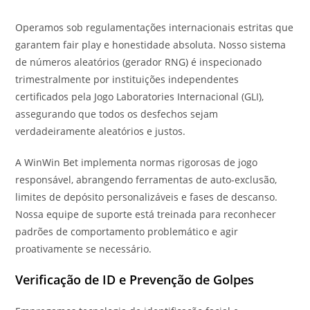
Operamos sob regulamentações internacionais estritas que
garantem fair play e honestidade absoluta. Nosso sistema
de números aleatórios (gerador RNG) é inspecionado
trimestralmente por instituições independentes
certificados pela Jogo Laboratories Internacional (GLI),
assegurando que todos os desfechos sejam
verdadeiramente aleatórios e justos.
A WinWin Bet implementa normas rigorosas de jogo
responsável, abrangendo ferramentas de auto-exclusão,
limites de depósito personalizáveis e fases de descanso.
Nossa equipe de suporte está treinada para reconhecer
padrões de comportamento problemático e agir
proativamente se necessário.
Verificação de ID e Prevenção de Golpes