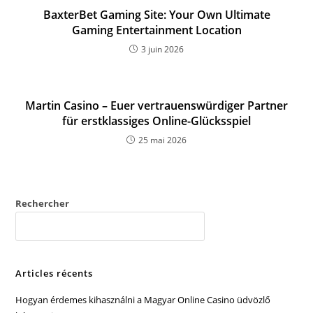
BaxterBet Gaming Site: Your Own Ultimate
Gaming Entertainment Location
3 juin 2026
Martin Casino – Euer vertrauenswürdiger Partner
für erstklassiges Online-Glücksspiel
25 mai 2026
Rechercher
RECHERCHER
Articles récents
Hogyan érdemes kihasználni a Magyar Online Casino üdvözlő