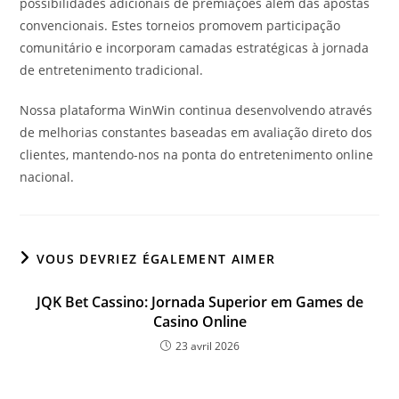
possibilidades adicionais de premiações além das apostas
convencionais. Estes torneios promovem participação
comunitário e incorporam camadas estratégicas à jornada
de entretenimento tradicional.
Nossa plataforma WinWin continua desenvolvendo através
de melhorias constantes baseadas em avaliação direto dos
clientes, mantendo-nos na ponta do entretenimento online
nacional.
VOUS DEVRIEZ ÉGALEMENT AIMER
JQK Bet Cassino: Jornada Superior em Games de
Casino Online
23 avril 2026