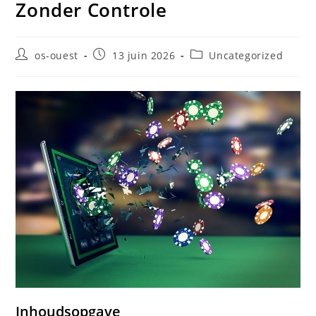
Zonder Controle
os-ouest
13 juin 2026
Uncategorized
Inhoudsopgave