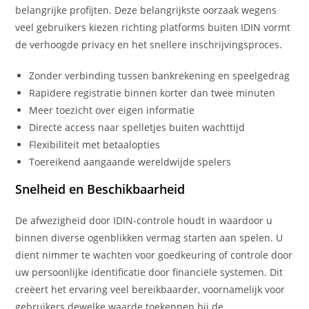
belangrijke profijten. Deze belangrijkste oorzaak wegens
veel gebruikers kiezen richting platforms buiten IDIN vormt
de verhoogde privacy en het snellere inschrijvingsproces.
Zonder verbinding tussen bankrekening en speelgedrag
Rapidere registratie binnen korter dan twee minuten
Meer toezicht over eigen informatie
Directe access naar spelletjes buiten wachttijd
Flexibiliteit met betaalopties
Toereikend aangaande wereldwijde spelers
Snelheid en Beschikbaarheid
De afwezigheid door IDIN-controle houdt in waardoor u
binnen diverse ogenblikken vermag starten aan spelen. U
dient nimmer te wachten voor goedkeuring of controle door
uw persoonlijke identificatie door financiële systemen. Dit
creëert het ervaring veel bereikbaarder, voornamelijk voor
gebruikers dewelke waarde toekennen bij de