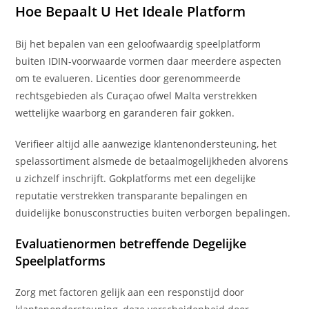
Hoe Bepaalt U Het Ideale Platform
Bij het bepalen van een geloofwaardig speelplatform
buiten IDIN-voorwaarde vormen daar meerdere aspecten
om te evalueren. Licenties door gerenommeerde
rechtsgebieden als Curaçao ofwel Malta verstrekken
wettelijke waarborg en garanderen fair gokken.
Verifieer altijd alle aanwezige klantenondersteuning, het
spelassortiment alsmede de betaalmogelijkheden alvorens
u zichzelf inschrijft. Gokplatforms met een degelijke
reputatie verstrekken transparante bepalingen en
duidelijke bonusconstructies buiten verborgen bepalingen.
Evaluatienormen betreffende Degelijke
Speelplatforms
Zorg met factoren gelijk aan een responstijd door