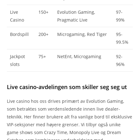
Live
150+
Evolution Gaming,
97-
Casino
Pragmatic Live
99%
Bordspill
200+
Microgaming, Red Tiger
95-
99.5%
Jackpot
75+
NetEnt, Microgaming
92-
slots
96%
Live casino-avdelingen som skiller seg seg ut
Live casino hos oss drives primært av Evolution Gaming,
som betraktes som verdensledende innen live dealer-
teknikk. Her finner brukere alt fra vanlige bord til eksklusive
VIP-seksjoner med høyere grenser. Vi tilbyr også unike
game shows som Crazy Time, Monopoly Live og Dream