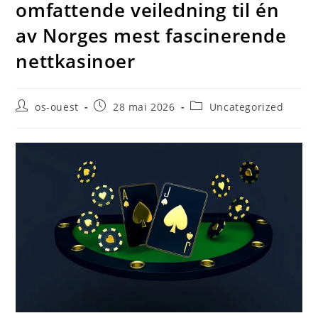
omfattende veiledning til én
av Norges mest fascinerende
nettkasinoer
os-ouest
28 mai 2026
Uncategorized