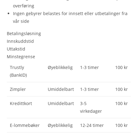
overføring
Ingen gebyrer belastes for innsett eller utbetalinger fra
vår side
Betalingsløsning
Innskuddstid
Uttakstid
Minstegrense
Trustly
Øyeblikkelig
1-3 timer
100 kr
(BankID)
Zimpler
Umiddelbart
1-3 timer
100 kr
Kredittkort
Umiddelbart
3-5
100 kr
virkedager
E-lommebøker
Øyeblikkelig
12-24 timer
100 kr