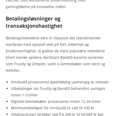
Catcher, som kombinerer underholdning med
gamingfølelse på innovative måter.
Betalingsløsninger og
transaksjonshastighet
Betalingsmetodene våre er tilpasset det skandinaviske
markedet med spesiell vekt på fart, sikkerhet og
brukervennlighet. Vi godtar de mest populære metodene
blant norske spillere, deriblant BankID-baserte systemer
som Trustly og Zimpler, samt e-lommebøker som Skrill og
Neteller.
Innskudd prosesseres øyeblikkelig uavhengig av metode
Utbetalinger via Trustly og BankID behandles vanligvis
innen 1-3 timer
Digitale lommebøker prosesseres innen 12-24 timer
Minimumsbeløpet for innskudd er satt til 100 kr
Uttaksgrensen strekker seg fra 200 kr til 50.000 kr per