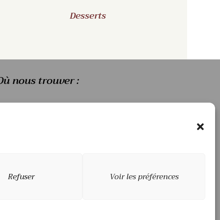
Desserts
Où nous trouver :
arché de St Jacques de la Lande
arché de Vern sur Seiche
Refuser
Voir les préférences