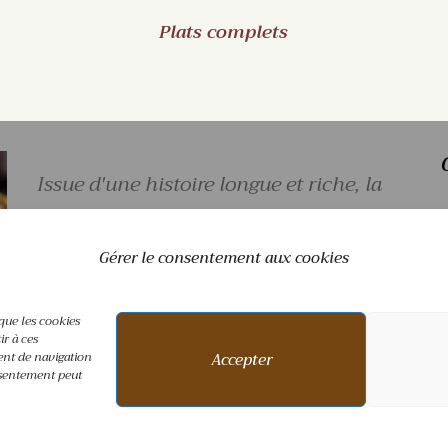
Plats complets
Issue d'une histoire longue et riche, la
M
cuisine syrienne est un mélange
Gérer le consentement aux cookies
M
d'influences perses, turques et
 que les cookies
ir à ces
Accepter
ent de navigation
onsentement peut
libanaises