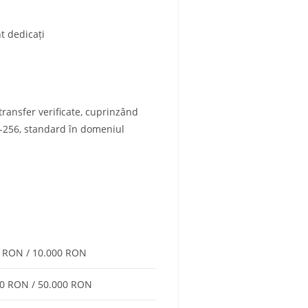
t dedicați
ransfer verificate, cuprinzând
L-256, standard în domeniul
 RON / 10.000 RON
0 RON / 50.000 RON