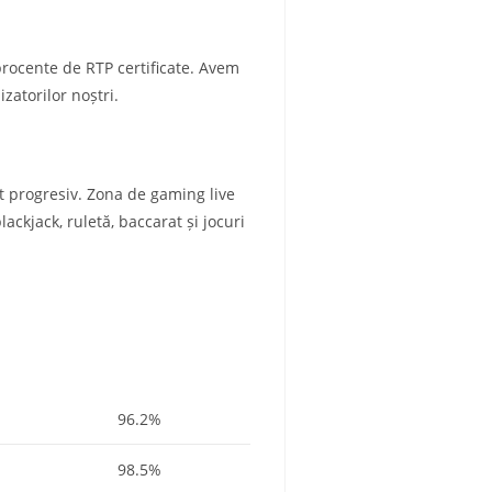
procente de RTP certificate. Avem
zatorilor noștri.
ot progresiv. Zona de gaming live
ackjack, ruletă, baccarat și jocuri
96.2%
98.5%