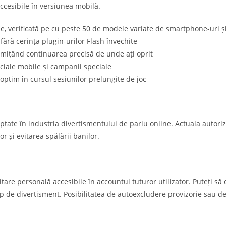
accesibile în versiunea mobilă.
le, verificată pe cu peste 50 de modele variate de smartphone-uri și
fără cerința plugin-urilor Flash învechite
rmițând continuarea precisă de unde ați oprit
ciale mobile și campanii speciale
 optim în cursul sesiunilor prelungite de joc
eptate în industria divertismentului de pariu online. Actuala auto
or și evitarea spălării banilor.
re personală accesibile în accountul tuturor utilizator. Puteți să c
 de divertisment. Posibilitatea de autoexcludere provizorie sau def