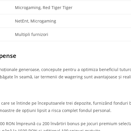
Microgaming, Red Tiger Tiger
NetEnt, Microgaming
Multipli furnizori
mpense
moționale generoase, concepute pentru a optimiza beneficiul tutur
băgate în seamă, iar termenii de wagering sunt avantajoase și reali
 care se întinde pe începutoarele trei depozite, furnizând fonduri b
 noastre de opțiuni lipsit a risca complet fondul personal.
.000 RON împreună cu 200 învârtiri bonus pe jocuri premium select
 până la 1500 RON și adițional 100 spinuri gratuite