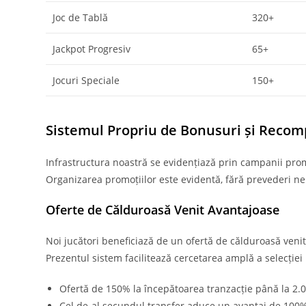
Joc de Tablă
320+
Jackpot Progresiv
65+
Jocuri Speciale
150+
Sistemul Propriu de Bonusuri și Reco
Infrastructura noastră se evidențiază prin campanii pro
Organizarea promoțiilor este evidentă, fără prevederi ne
Oferte de Călduroasă Venit Avantajoase
Noi jucători beneficiază de un ofertă de călduroasă venit
Prezentul sistem facilitează cercetarea amplă a selecției
Ofertă de 150% la începătoarea tranzacție până la 2
Cel de-al secundul transfer aduce un avantaj de 100%