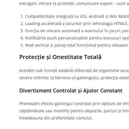
extrageri, intrare la promoții, comunicare suport – sunt 
Compatibilitate integrală cu iOS, Android și Win Mobi
Loading accelerată a jocurilor prin tehnologia HTML5, 
Funcția de stocare automată a avansului în jocuri, pe
Notificările push personalizabile pentru bonusuri spe
Mod vertical și peisaj total funcțional pentru relaxare
Protecție și Onestitate Totală
Activăm sub licență valabilă eliberată de organisme acc
severe referitor la fairness-ul gamingului, protecția datel
Divertisment Controlat și Ajutor Constant
Promovăm efectiv gamingul controlat prin opțiuni de limita
săptămânale sau monthly pentru depozite, pariuri și timp
întotdeauna din preferințele contului.