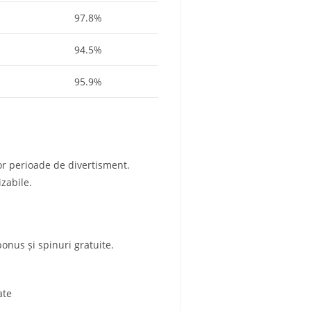
97.8%
94.5%
95.9%
or perioade de divertisment.
zabile.
onus și spinuri gratuite.
ate