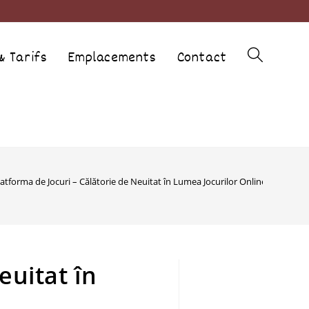
& Tarifs
Emplacements
Contact
atforma de Jocuri – Călătorie de Neuitat în Lumea Jocurilor Online
euitat în