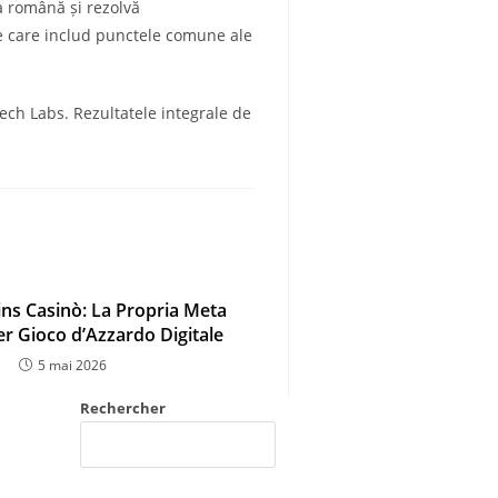
ma română și rezolvă
ve care includ punctele comune ale
ech Labs. Rezultatele integrale de
ns Casinò: La Propria Meta
r Gioco d’Azzardo Digitale
5 mai 2026
Rechercher
RECHERCHER