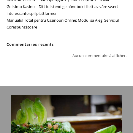
Golisimo Kasino – Ditt fullstendige håndbok til ett av våre svært
interessante spillplattformer
Manualul Total pentru Cazinouri Online: Modul să Alegi Serviciul
Corespunzătoare
Commentaires récents
Aucun commentaire à afficher.