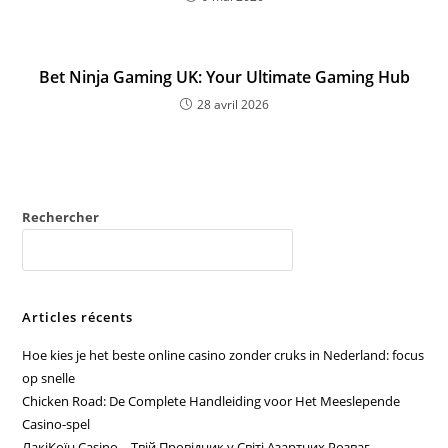
Bet Ninja Gaming UK: Your Ultimate Gaming Hub
28 avril 2026
Rechercher
RECHERCHER
Articles récents
Hoe kies je het beste online casino zonder cruks in Nederland: focus
op snelle
Chicken Road: De Complete Handleiding voor Het Meeslepende
Casino-spel
ЛакіКоїн Casino – Твій Провідник у Світі Азартних Розваг