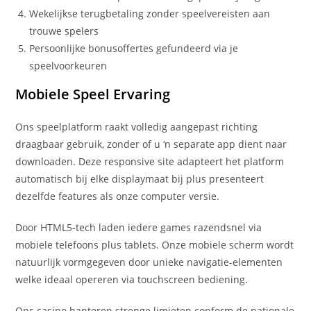
Wekelijkse terugbetaling zonder speelvereisten aan
trouwe spelers
Persoonlijke bonusoffertes gefundeerd via je
speelvoorkeuren
Mobiele Speel Ervaring
Ons speelplatform raakt volledig aangepast richting
draagbaar gebruik, zonder of u ‘n separate app dient naar
downloaden. Deze responsive site adapteert het platform
automatisch bij elke displaymaat bij plus presenteert
dezelfde features als onze computer versie.
Door HTML5-tech laden iedere games razendsnel via
mobiele telefoons plus tablets. Onze mobiele scherm wordt
natuurlijk vormgegeven door unieke navigatie-elementen
welke ideaal opereren via touchscreen bediening.
Ons casino hanteren strenge limieten conform de nationale