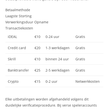
Betaalmethode
Laagste Storting
Verwerkingsduur Opname
Transactiekosten
iDEAL
€10
0-24 uur
Gratis
Credit card
€20
1-3 werkdagen
Gratis
Skrill
€10
binnen 24 uur
Gratis
Banktransfer
€25
2-5 werkdagen
Gratis
Crypto
€15
0-2 uur
Netwerkkosten
Elke uitbetalingen worden afgehandeld volgens dit
duidelijke verificatieprocedure. Bij verse speleraccounts