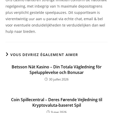
regelgeving, met inbegrip van ‘n maximale depositogrens
plus verplicht gestelde speelpauzes. Dit supportteam is
vierentwintig uur aan u paraat via echte chat, email & bel
voor eventuele onduidelijkheden te verduidelijken dan wel
hulp naar bieden.
VOUS DEVRIEZ ÉGALEMENT AIMER
Betsson Nät Kasino – Din Totala Vägledning för
Spelupplevelse och Bonusar
30 juillet 2026
Coin Spillecentral – Deres Førende Vejledning til
Kryptovaluta-baseret Spil
9 mai 2026