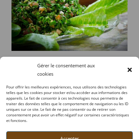
Gérer le consentement aux
Issue d'une histoire longue et riche, la
cookies
cuisine syrienne est un mélange
Pour offrir les meilleures expériences, nous utilisons des technologies
d'influences perses, turques et
telles que les cookies pour stocker et/ou accéder aux informations des
appareils. Le fait de consentir à ces technologies nous permettra de
libanaises
traiter des données telles que le comportement de navigation ou les ID
uniques sur ce site. Le fait de ne pas consentir ou de retirer son
consentement peut avoir un effet négatif sur certaines caractéristiques
et fonctions.
Où nous trouver :
Accepter