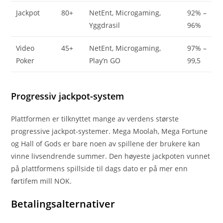
Jackpot
80+
NetEnt, Microgaming,
92% –
Yggdrasil
96%
Video
45+
NetEnt, Microgaming,
97% –
Poker
Play’n GO
99,5
Progressiv jackpot-system
Plattformen er tilknyttet mange av verdens største
progressive jackpot-systemer. Mega Moolah, Mega Fortune
og Hall of Gods er bare noen av spillene der brukere kan
vinne livsendrende summer. Den høyeste jackpoten vunnet
på plattformens spillside til dags dato er på mer enn
førtifem mill NOK.
Betalingsalternativer