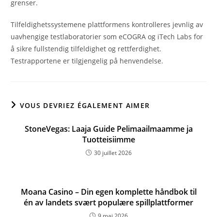
grenser.
Tilfeldighetssystemene plattformens kontrolleres jevnlig av
uavhengige testlaboratorier som eCOGRA og iTech Labs for
å sikre fullstendig tilfeldighet og rettferdighet.
Testrapportene er tilgjengelig på henvendelse.
VOUS DEVRIEZ ÉGALEMENT AIMER
StoneVegas: Laaja Guide Pelimaailmaamme ja
Tuotteisiimme
30 juillet 2026
Moana Casino – Din egen komplette håndbok til
én av landets svært populære spillplattformer
9 mai 2026