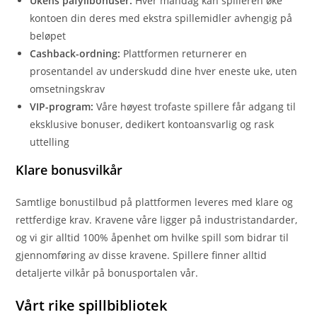
Ukens påfyllbonuser:
Hver mandag kan spilleren øke
kontoen din deres med ekstra spillemidler avhengig på
beløpet
Cashback-ordning:
Plattformen returnerer en
prosentandel av underskudd dine hver eneste uke, uten
omsetningskrav
VIP-program:
Våre høyest trofaste spillere får adgang til
eksklusive bonuser, dedikert kontoansvarlig og rask
uttelling
Klare bonusvilkår
Samtlige bonustilbud på plattformen leveres med klare og
rettferdige krav. Kravene våre ligger på industristandarder,
og vi gir alltid 100% åpenhet om hvilke spill som bidrar til
gjennomføring av disse kravene. Spillere finner alltid
detaljerte vilkår på bonusportalen vår.
Vårt rike spillbibliotek