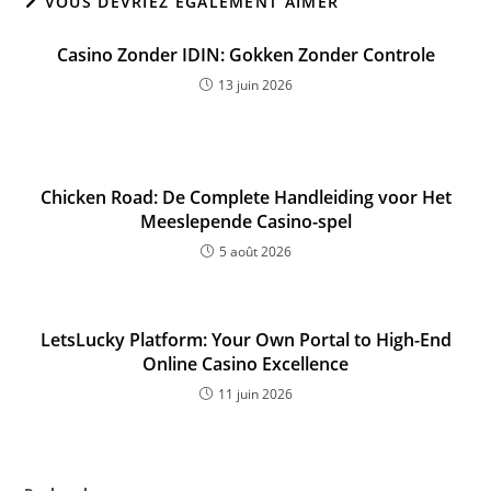
VOUS DEVRIEZ ÉGALEMENT AIMER
Casino Zonder IDIN: Gokken Zonder Controle
13 juin 2026
Chicken Road: De Complete Handleiding voor Het
Meeslepende Casino-spel
5 août 2026
LetsLucky Platform: Your Own Portal to High-End
Online Casino Excellence
11 juin 2026