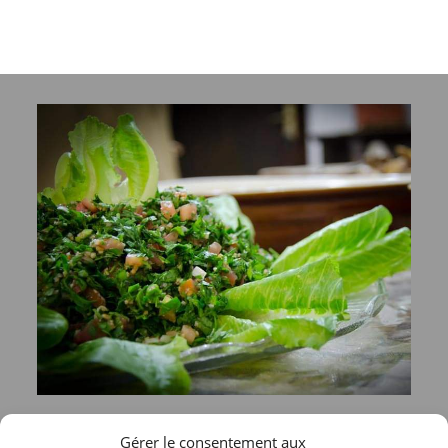
Gérer le consentement aux