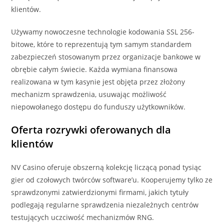
klientów.
Używamy nowoczesne technologie kodowania SSL 256-
bitowe, które to reprezentują tym samym standardem
zabezpieczeń stosowanym przez organizacje bankowe w
obrębie całym świecie. Każda wymiana finansowa
realizowana w tym kasynie jest objęta przez złożony
mechanizm sprawdzenia, usuwając możliwość
niepowołanego dostępu do funduszy użytkowników.
Oferta rozrywki oferowanych dla
klientów
NV Casino oferuje obszerną kolekcję liczącą ponad tysiąc
gier od czołowych twórców software’u. Kooperujemy tylko ze
sprawdzonymi zatwierdzionymi firmami, jakich tytuły
podlegają regularne sprawdzenia niezależnych centrów
testujących uczciwość mechanizmów RNG.