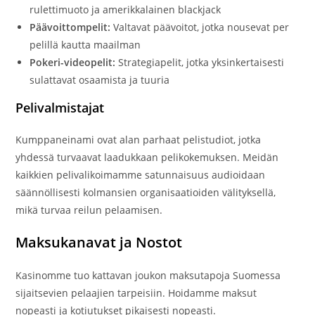
rulettimuoto ja amerikkalainen blackjack
Päävoittompelit:
Valtavat päävoitot, jotka nousevat per
pelillä kautta maailman
Pokeri-videopelit:
Strategiapelit, jotka yksinkertaisesti
sulattavat osaamista ja tuuria
Pelivalmistajat
Kumppaneinami ovat alan parhaat pelistudiot, jotka
yhdessä turvaavat laadukkaan pelikokemuksen. Meidän
kaikkien pelivalikoimamme satunnaisuus audioidaan
säännöllisesti kolmansien organisaatioiden välityksellä,
mikä turvaa reilun pelaamisen.
Maksukanavat ja Nostot
Kasinomme tuo kattavan joukon maksutapoja Suomessa
sijaitsevien pelaajien tarpeisiin. Hoidamme maksut
nopeasti ja kotiutukset pikaisesti nopeasti.