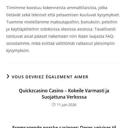
Tiimimme koostuu kokenneista ammattilaisista, jotka
tietävät sekä tekniset että pelaamisen kuuluvat kysymykset.
Tuemme mielellämme maksutapoihin, bonuksiin, peleihin
ja käyttäjätileihin sidoksissa olevissa asioissa. Tavallisesti
toistuvat asiat pääset näkemään niin ikään laajasta FAQ-
osiostamme, mikä esittää välittömät ratkaisut yleisimpiin
kysymyksiin.
VOUS DEVRIEZ ÉGALEMENT AIMER
Quickzcasino Casino – Kokeile Varmasti ja
Suojattuna Verkossa
11 juin 2026
Fremragende norske casinoer: Deres veiviser til