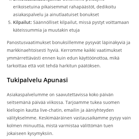
erikoisetuina pikaisemmat rahapäästöt, dedikoitu
asiakaspalvelu ja ainutlaatuiset bonukset
Kilpailut:
Säännölliset kilpailut, missä pystyt voittamaan
käteissummia ja muutakin etuja
Panostusvaatimukset bonuksillemme pysyvät läpinäkyviä ja
markkinaehtoisesti hyviä. Kerromme kaikki vaatimukset
ymmärrettävästi ennen kuin edun käyttöönottoa, mikä
tarkoittaa että voit tehdä harkitun päätöksen.
Tukipalvelu Apunasi
Asiakaspalvelumme on saavutettavissa koko päivän
seitsemänä päivää viikossa. Tarjoamme tukea suomen
kieliopin kautta live-chatin, emailin ja ääniyhteyden
välitykselmme. Keskimääräinen vastausaikamme pysyy vain
kolmen minuuttia, mistä varmistaa välittömän tuen
jokaiseen kysymyksiin.