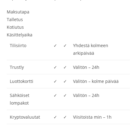
Maksutapa
Talletus
Kotiutus
Käsittelyaika
Tilisiirto
✓
✓
Yhdestä kolmeen
arkipäivää
Trustly
✓
✓
Välitön – 24h
Luottokortti
✓
✓
Välitön – kolme päivää
Sähköiset
✓
✓
Välitön – 24h
lompakot
Kryptovaluutat
✓
✓
Viisitoista min – 1h