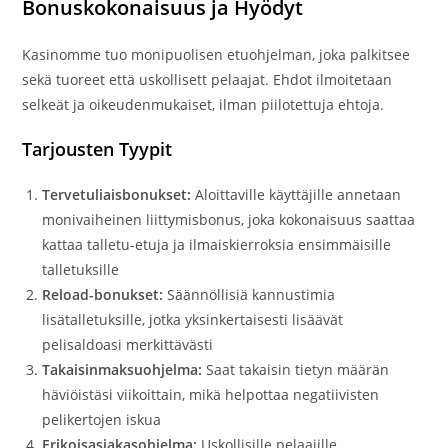
Bonuskokonaisuus ja Hyödyt
Kasinomme tuo monipuolisen etuohjelman, joka palkitsee
sekä tuoreet että uskollisett pelaajat. Ehdot ilmoitetaan
selkeät ja oikeudenmukaiset, ilman piilotettuja ehtoja.
Tarjousten Tyypit
Tervetuliaisbonukset:
Aloittaville käyttäjille annetaan
monivaiheinen liittymisbonus, joka kokonaisuus saattaa
kattaa talletu-etuja ja ilmaiskierroksia ensimmäisille
talletuksille
Reload-bonukset:
Säännöllisiä kannustimia
lisätalletuksille, jotka yksinkertaisesti lisäävät
pelisaldoasi merkittävästi
Takaisinmaksuohjelma:
Saat takaisin tietyn määrän
häviöistäsi viikoittain, mikä helpottaa negatiivisten
pelikertojen iskua
Erikoisasiakasohjelma:
Uskollisille pelaajille