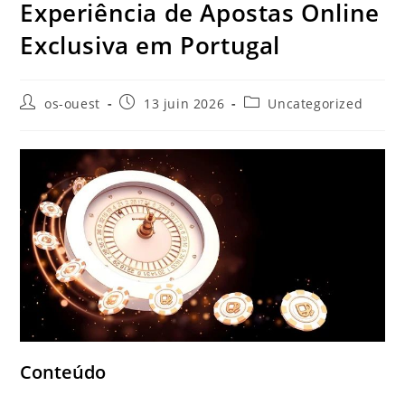
Experiência de Apostas Online
Exclusiva em Portugal
os-ouest
13 juin 2026
Uncategorized
Conteúdo