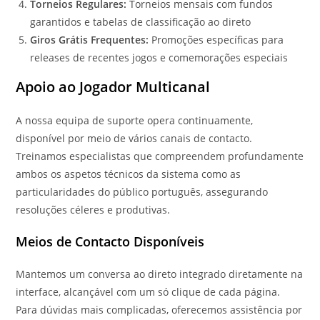
Torneios Regulares:
Torneios mensais com fundos
garantidos e tabelas de classificação ao direto
Giros Grátis Frequentes:
Promoções específicas para
releases de recentes jogos e comemorações especiais
Apoio ao Jogador Multicanal
A nossa equipa de suporte opera continuamente,
disponível por meio de vários canais de contacto.
Treinamos especialistas que compreendem profundamente
ambos os aspetos técnicos da sistema como as
particularidades do público português, assegurando
resoluções céleres e produtivas.
Meios de Contacto Disponíveis
Mantemos um conversa ao direto integrado diretamente na
interface, alcançável com um só clique de cada página.
Para dúvidas mais complicadas, oferecemos assistência por