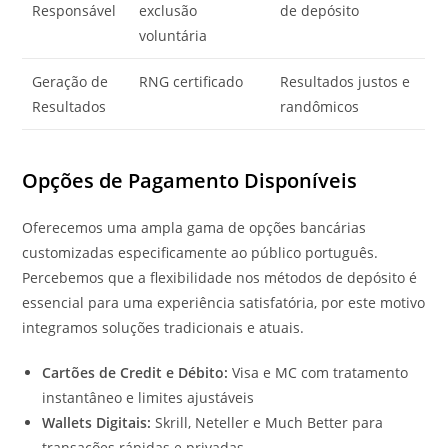
Responsável
exclusão
de depósito
voluntária
Geração de
RNG certificado
Resultados justos e
Resultados
randômicos
Opções de Pagamento Disponíveis
Oferecemos uma ampla gama de opções bancárias
customizadas especificamente ao público português.
Percebemos que a flexibilidade nos métodos de depósito é
essencial para uma experiência satisfatória, por este motivo
integramos soluções tradicionais e atuais.
Cartões de Credit e Débito:
Visa e MC com tratamento
instantâneo e limites ajustáveis
Wallets Digitais:
Skrill, Neteller e Much Better para
transações rápidas e privadas