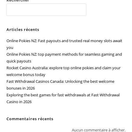
RECHERCHER
Articles récents
Online Pokies NZ: Fast payouts and trusted real money slots await
you
Online Pokies NZ: top payment methods for seamless gaming and
quick payouts
Rocket Casino Australia: explore top online pokies and claim your
welcome bonus today
Fast Withdrawal Casinos Canada: Unlocking the best welcome
bonuses in 2026
Exploring the best games for fast withdrawals at Fast Withdrawal
Casino in 2026
Commentaires récents
Aucun commentaire à afficher.