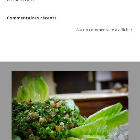
Commentaires récents
Aucun commentaire à afficher.