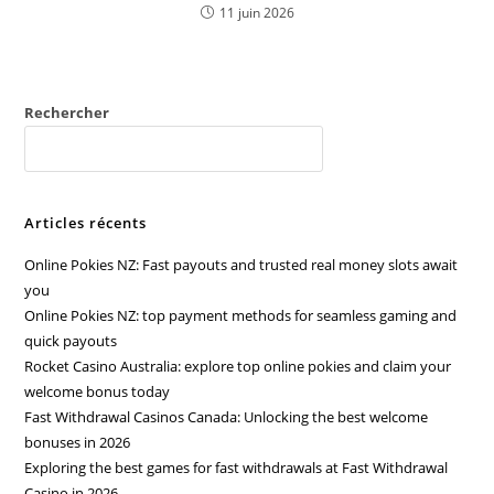
11 juin 2026
Rechercher
RECHERCHER
Articles récents
Online Pokies NZ: Fast payouts and trusted real money slots await
you
Online Pokies NZ: top payment methods for seamless gaming and
quick payouts
Rocket Casino Australia: explore top online pokies and claim your
welcome bonus today
Fast Withdrawal Casinos Canada: Unlocking the best welcome
bonuses in 2026
Exploring the best games for fast withdrawals at Fast Withdrawal
Casino in 2026