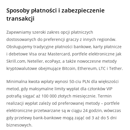
Sposoby płatności i zabezpieczenie
transakcji
Zapewniamy szeroki zakres opcji płatniczych
dostosowanych do preferencji graczy z innych regionów.
Obsługujemy tradycyjne płatności bankowe, karty płatnicze
i debetowe Visa oraz Mastercard, portfele elektroniczne jak
Skrill.com, Neteller, ecoPayz, a także nowoczesne metody
kryptowalutowe obejmujące Bitcoin, Ethereum, LTC i Tether.
Minimalna kwota wpłaty wynosi 50-ciu PLN dla większości
metod, gdy maksymalne limity wypłat dla członków VIP
potrafią sięgać aż 100 000 złotych miesięcznie. Termin
realizacji wypłat zależy od preferowanej metody – portfele
elektroniczne przetwarzane są w ciągu 24 godzin, wówczas
gdy przelewy bank-bankowe mogą zająć od 3 aż do 5 dni
biznesowych.