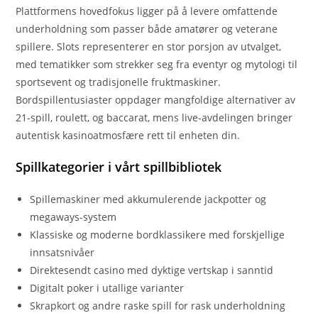
Plattformens hovedfokus ligger på å levere omfattende
underholdning som passer både amatører og veterane
spillere. Slots representerer en stor porsjon av utvalget,
med tematikker som strekker seg fra eventyr og mytologi til
sportsevent og tradisjonelle fruktmaskiner.
Bordspillentusiaster oppdager mangfoldige alternativer av
21-spill, roulett, og baccarat, mens live-avdelingen bringer
autentisk kasinoatmosfære rett til enheten din.
Spillkategorier i vårt spillbibliotek
Spillemaskiner med akkumulerende jackpotter og
megaways-system
Klassiske og moderne bordklassikere med forskjellige
innsatsnivåer
Direktesendt casino med dyktige vertskap i sanntid
Digitalt poker i utallige varianter
Skrapkort og andre raske spill for rask underholdning