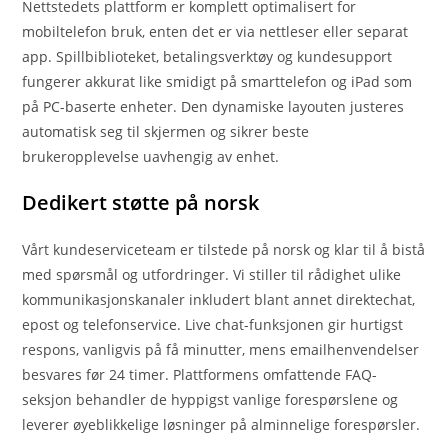
Nettstedets plattform er komplett optimalisert for
mobiltelefon bruk, enten det er via nettleser eller separat
app. Spillbiblioteket, betalingsverktøy og kundesupport
fungerer akkurat like smidigt på smarttelefon og iPad som
på PC-baserte enheter. Den dynamiske layouten justeres
automatisk seg til skjermen og sikrer beste
brukeropplevelse uavhengig av enhet.
Dedikert støtte på norsk
Vårt kundeserviceteam er tilstede på norsk og klar til å bistå
med spørsmål og utfordringer. Vi stiller til rådighet ulike
kommunikasjonskanaler inkludert blant annet direktechat,
epost og telefonservice. Live chat-funksjonen gir hurtigst
respons, vanligvis på få minutter, mens emailhenvendelser
besvares før 24 timer. Plattformens omfattende FAQ-
seksjon behandler de hyppigst vanlige forespørslene og
leverer øyeblikkelige løsninger på alminnelige forespørsler.