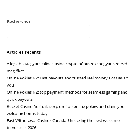
Rechercher
RECHERCHER
Articles récents
A legjobb Magyar Online Casino crypto bónuszok: hogyan szerezd
meg őket
Online Pokies NZ: Fast payouts and trusted real money slots await
you
Online Pokies NZ: top payment methods for seamless gaming and
quick payouts
Rocket Casino Australia: explore top online pokies and claim your
welcome bonus today
Fast Withdrawal Casinos Canada: Unlocking the best welcome
bonuses in 2026