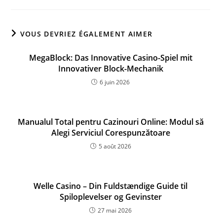
VOUS DEVRIEZ ÉGALEMENT AIMER
MegaBlock: Das Innovative Casino-Spiel mit
Innovativer Block-Mechanik
6 juin 2026
Manualul Total pentru Cazinouri Online: Modul să
Alegi Serviciul Corespunzătoare
5 août 2026
Welle Casino – Din Fuldstændige Guide til
Spiloplevelser og Gevinster
27 mai 2026