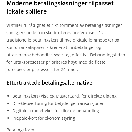
Moderne betalingsløsninger tilpasset
lokale spillere
Vi stiller til rådighet et rikt sortiment av betalingsløsninger
som gjenspeiler norske brukeres preferanser. Fra
tradisjonelle betalingskort til nye digitale lommebøker og
kontotransaksjoner, sikrer vi at innbetalinger og
uttaksbehov behandles svært og effektivt. Behandlingstiden
for uttaksprosesser prioriteres høyt, med de fleste
forespørsler prosessert før 24 timer.
Ettertraktede betalingsalternativer
Betalingskort (Visa og MasterCard) for direkte tilgang
Direkteoverføring for betydelige transaksjoner
Digitale lommebøker for direkte behandling
Prepaid-kort for økonomistyring
Betalingsform