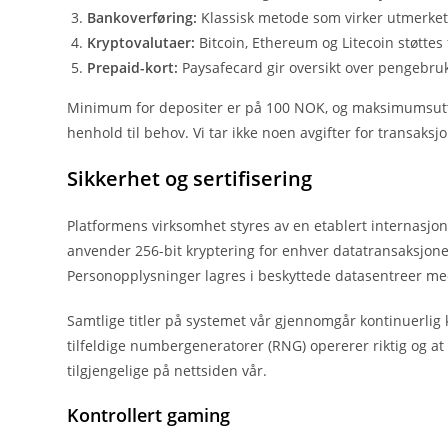
Bankoverføring:
Klassisk metode som virker utmerket
Kryptovalutaer:
Bitcoin, Ethereum og Litecoin støttes
Prepaid-kort:
Paysafecard gir oversikt over pengebruk
Minimum for depositer er på 100 NOK, og maksimumsuttak
henhold til behov. Vi tar ikke noen avgifter for transaksj
Sikkerhet og sertifisering
Platformens virksomhet styres av en etablert internasjona
anvender 256-bit kryptering for enhver datatransaksjoner
Personopplysninger lagres i beskyttede datasentreer m
Samtlige titler på systemet vår gjennomgår kontinuerlig
tilfeldige numbergeneratorer (RNG) opererer riktig og at
tilgjengelige på nettsiden vår.
Kontrollert gaming