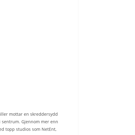
piller mottar en skreddersydd
eg i sentrum. Gjennom mer enn
 med topp studios som NetEnt,