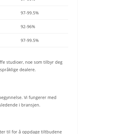
97-99.5%
92-96%
97-99.5%
ffe studioer, noe som tilbyr deg
rspråklige dealere.
 begynnelse. Vi fungerer med
sledende i bransjen.
er til for å oppdage tiltbudene