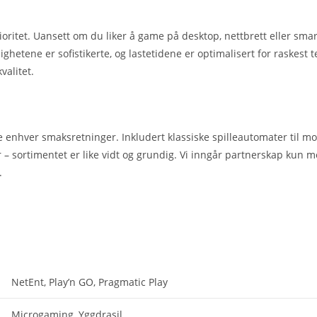
oritet. Uansett om du liker å game på desktop, nettbrett eller smar
hetene er sofistikerte, og lastetidene er optimalisert for raskest te
valitet.
dere enhver smaksretninger. Inkludert klassiske spilleautomater til
ser – sortimentet er like vidt og grundig. Vi inngår partnerskap kun 
.
NetEnt, Play’n GO, Pragmatic Play
Microgaming, Yggdrasil