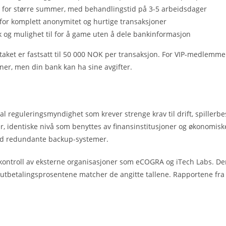
 for større summer, med behandlingstid på 3-5 arbeidsdager
 for komplett anonymitet og hurtige transaksjoner
 og mulighet til for å game uten å dele bankinformasjon
et er fastsatt til 50 000 NOK per transaksjon. For VIP-medlemmer
oner, men din bank kan ha sine avgifter.
l reguleringsmyndighet som krever strenge krav til drift, spillerbes
, identiske nivå som benyttes av finansinstitusjoner og økonomiske
ed redundante backup-systemer.
 kontroll av eksterne organisasjoner som eCOGRA og iTech Labs. De
 utbetalingsprosentene matcher de angitte tallene. Rapportene fra s