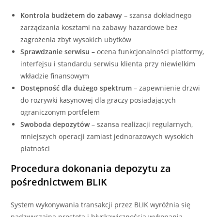
Kontrola budżetem do zabawy
– szansa dokładnego
zarządzania kosztami na zabawy hazardowe bez
zagrożenia zbyt wysokich ubytków
Sprawdzanie serwisu
– ocena funkcjonalności platformy,
interfejsu i standardu serwisu klienta przy niewielkim
wkładzie finansowym
Dostępność dla dużego spektrum
– zapewnienie drzwi
do rozrywki kasynowej dla graczy posiadających
ograniczonym portfelem
Swoboda depozytów
– szansa realizacji regularnych,
mniejszych operacji zamiast jednorazowych wysokich
płatności
Procedura dokonania depozytu za
pośrednictwem BLIK
System wykonywania transakcji przez BLIK wyróżnia się
nadzwyczajną prostotą i błyskawicznością wykonania.