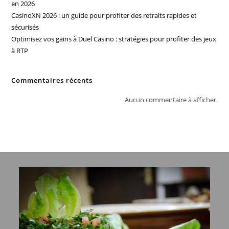
en 2026
CasinoXN 2026 : un guide pour profiter des retraits rapides et
sécurisés
Optimisez vos gains à Duel Casino : stratégies pour profiter des jeux
à RTP
Commentaires récents
Aucun commentaire à afficher.