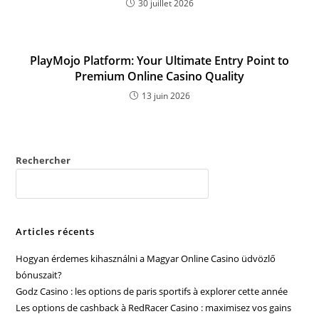
30 juillet 2026
PlayMojo Platform: Your Ultimate Entry Point to
Premium Online Casino Quality
13 juin 2026
Rechercher
RECHERCHER
Articles récents
Hogyan érdemes kihasználni a Magyar Online Casino üdvözlő
bónuszait?
Godz Casino : les options de paris sportifs à explorer cette année
Les options de cashback à RedRacer Casino : maximisez vos gains