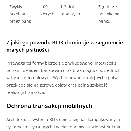
Zwykły
100
1-3 dni
Zgodnie z
przelew
złotych
roboczych
polityką od
przez bank
banku
Z jakiego powodu BLIK dominuje w segmencie
małych płatności
Przewaga tej formy bierze się z wbudowanej integracji z
polskim układem bankowym oraz braku ogniw pośrednich
w toku rozliczeniowym. Wyeliminowanie kolejnych ogniw
przekłada się na zerowe opłaty oraz pełną szybkość
realizacji transakcji.
Ochrona transakcji mobilnych
Architektura systemu BLIK opiera się na skomplikowanych
systemach szyfrujących i wielostopniowej uwierzytelnianiu.