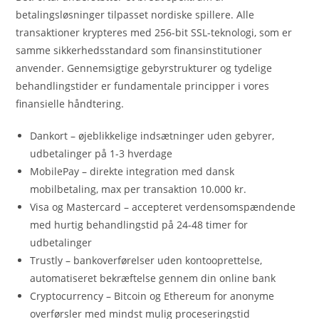
betalingsløsninger tilpasset nordiske spillere. Alle
transaktioner krypteres med 256-bit SSL-teknologi, som er
samme sikkerhedsstandard som finansinstitutioner
anvender. Gennemsigtige gebyrstrukturer og tydelige
behandlingstider er fundamentale principper i vores
finansielle håndtering.
Dankort – øjeblikkelige indsætninger uden gebyrer,
udbetalinger på 1-3 hverdage
MobilePay – direkte integration med dansk
mobilbetaling, max per transaktion 10.000 kr.
Visa og Mastercard – accepteret verdensomspændende
med hurtig behandlingstid på 24-48 timer for
udbetalinger
Trustly – bankoverførelser uden kontooprettelse,
automatiseret bekræftelse gennem din online bank
Cryptocurrency – Bitcoin og Ethereum for anonyme
overførsler med mindst mulig proceseringstid