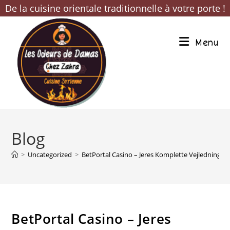
De la cuisine orientale traditionnelle à votre porte !
Menu
Blog
>
Uncategorized
>
BetPortal Casino – Jeres Komplette Vejledning ti
BetPortal Casino – Jeres