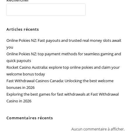
RECHERCHER
Articles récents
Online Pokies NZ: Fast payouts and trusted real money slots await
you
Online Pokies NZ: top payment methods for seamless gaming and
quick payouts
Rocket Casino Australia: explore top online pokies and claim your
welcome bonus today
Fast Withdrawal Casinos Canada: Unlocking the best welcome
bonuses in 2026
Exploring the best games for fast withdrawals at Fast Withdrawal
Casino in 2026
Commentaires récents
Aucun commentaire à afficher.