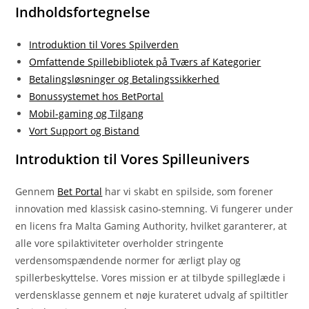
Indholdsfortegnelse
Introduktion til Vores Spilverden
Omfattende Spillebibliotek på Tværs af Kategorier
Betalingsløsninger og Betalingssikkerhed
Bonussystemet hos BetPortal
Mobil-gaming og Tilgang
Vort Support og Bistand
Introduktion til Vores Spilleunivers
Gennem
Bet Portal
har vi skabt en spilside, som forener
innovation med klassisk casino-stemning. Vi fungerer under
en licens fra Malta Gaming Authority, hvilket garanterer, at
alle vore spilaktiviteter overholder stringente
verdensomspændende normer for ærligt play og
spillerbeskyttelse. Vores mission er at tilbyde spilleglæde i
verdensklasse gennem et nøje kurateret udvalg af spiltitler