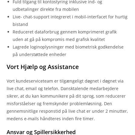
Fuld tilgang til kontostyring inklusive ind- og
udbetalinger direkte fra mobilen
Live- chat-support integreret i mobil-interfacet for hurtig
bistand
Reduceret dataforbrug gennem komprimeret grafik
uden at gå på kompromis med grafisk kvalitet
Lagrede loginoplysninger med biometrisk godkendelse
på understøttede enheder
Vort Hjælp og Assistance
Vort kundeserviceteam er tilgængeligt døgnet i døgnet via
live chat, email og telefon. Dansktalende medarbejdere
sikrer, at du kan kommunikere på dit sprog, som reducerer
misforståelser og fremskynder problemløsning. Den
gennemsnitlige responstid på live chat er under 2 minutter,
medens e-mails håndteres inden fire timer.
Ansvar og Spillersikkerhed