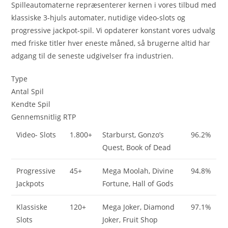
Spilleautomaterne repræsenterer kernen i vores tilbud med
klassiske 3-hjuls automater, nutidige video-slots og
progressive jackpot-spil. Vi opdaterer konstant vores udvalg
med friske titler hver eneste måned, så brugerne altid har
adgang til de seneste udgivelser fra industrien.
Type
Antal Spil
Kendte Spil
Gennemsnitlig RTP
Video- Slots
1.800+
Starburst, Gonzo’s
96.2%
Quest, Book of Dead
Progressive
45+
Mega Moolah, Divine
94.8%
Jackpots
Fortune, Hall of Gods
Klassiske
120+
Mega Joker, Diamond
97.1%
Slots
Joker, Fruit Shop