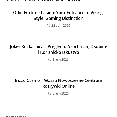
Odin Fortune Casino: Your Entrance to Viking-
Style iGaming Distinction
22 avril 2026
Joker Kockarnica – Pregled u Asortiman, Osobine
i Korisničko Iskustvo
3 juin 2026
Bizzo Casino – Wasza Nowoczesne Centrum
Rozrywki Online
7 juin 2026
Rechercher