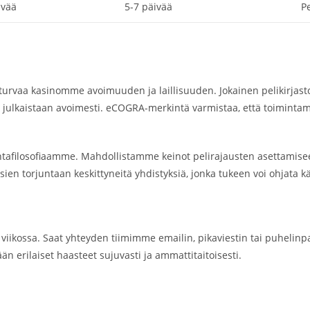
ivää
5-7 päivää
P
rvaa kasinomme avoimuuden ja laillisuuden. Jokainen pelikirjast
t julkaistaan avoimesti. eCOGRA-merkintä varmistaa, että toimintam
afilosofiaamme. Mahdollistamme keinot pelirajausten asettamiseen
en torjuntaan keskittyneitä yhdistyksiä, jonka tukeen voi ohjata käy
kossa. Saat yhteyden tiimimme emailin, pikaviestin tai puhelinpalv
 erilaiset haasteet sujuvasti ja ammattitaitoisesti.