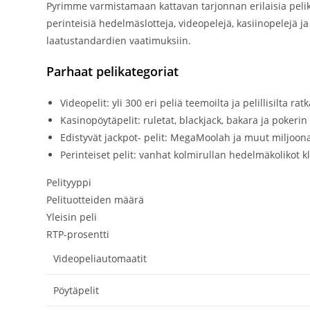
Pyrimme varmistamaan kattavan tarjonnan erilaisia pelikate
perinteisiä hedelmäslotteja, videopelejä, kasiinopelejä j
laatustandardien vaatimuksiin.
Parhaat pelikategoriat
Videopelit: yli 300 eri peliä teemoilta ja pelillisilta ra
Kasinopöytäpelit: ruletat, blackjack, bakara ja poker
Edistyvät jackpot- pelit: MegaMoolah ja muut miljoon
Perinteiset pelit: vanhat kolmirullan hedelmäkolikot kla
Pelityyppi
Pelituotteiden määrä
Yleisin peli
RTP-prosentti
Videopeliautomaatit
Pöytäpelit