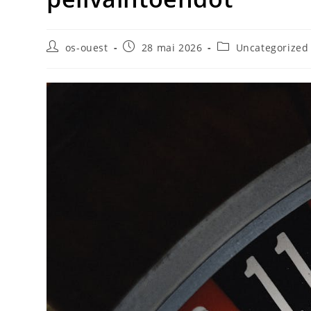
os-ouest
28 mai 2026
Uncategorized