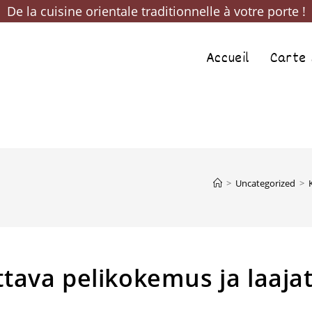
De la cuisine orientale traditionnelle à votre porte !
Accueil
Carte 
>
Uncategorized
>
ttava pelikokemus ja laaja