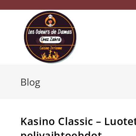
Blog
Kasino Classic – Luote
pelivaihtoehdot