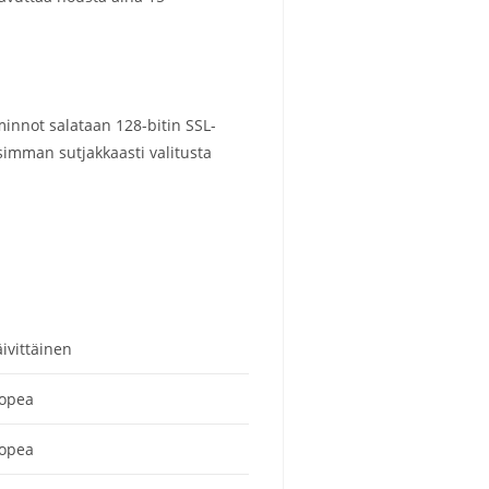
minnot salataan 128-bitin SSL-
simman sutjakkaasti valitusta
äivittäinen
opea
opea