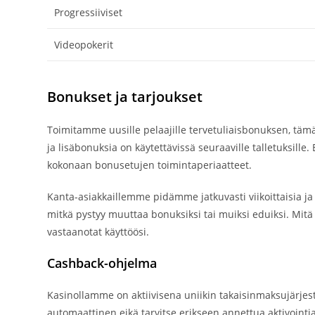
Progressiiviset
Videopokerit
Bonukset ja tarjoukset
Toimitamme uusille pelaajille tervetuliaisbonuksen, tämä 
ja lisäbonuksia on käytettävissä seuraaville talletuksille
kokonaan bonusetujen toimintaperiaatteet.
Kanta-asiakkaillemme pidämme jatkuvasti viikoittaisia ja
mitkä pystyy muuttaa bonuksiksi tai muiksi eduiksi. Mit
vastaanotat käyttöösi.
Cashback-ohjelma
Kasinollamme on aktiivisena uniikin takaisinmaksujärjeste
automaattinen eikä tarvitse erikseen annettua aktivointi