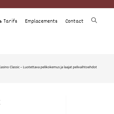
& Tarifs
Emplacements
Contact
Kasino Classic – Luotettava pelikokemus ja laajat pelivaihtoehdot
t