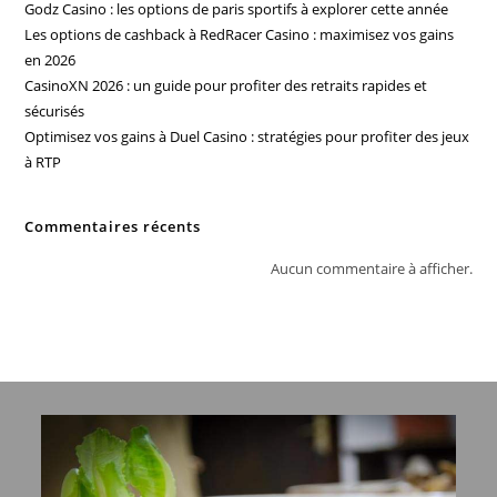
Godz Casino : les options de paris sportifs à explorer cette année
Les options de cashback à RedRacer Casino : maximisez vos gains
en 2026
CasinoXN 2026 : un guide pour profiter des retraits rapides et
sécurisés
Optimisez vos gains à Duel Casino : stratégies pour profiter des jeux
à RTP
Commentaires récents
Aucun commentaire à afficher.