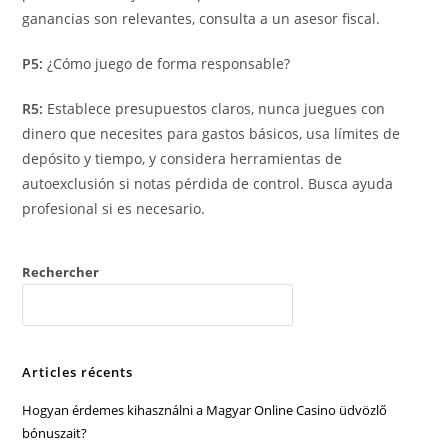
ganancias son relevantes, consulta a un asesor fiscal.
P5:
¿Cómo juego de forma responsable?
R5:
Establece presupuestos claros, nunca juegues con
dinero que necesites para gastos básicos, usa límites de
depósito y tiempo, y considera herramientas de
autoexclusión si notas pérdida de control. Busca ayuda
profesional si es necesario.
Rechercher
RECHERCHER
Articles récents
Hogyan érdemes kihasználni a Magyar Online Casino üdvözlő
bónuszait?