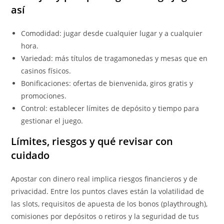
así
Comodidad: jugar desde cualquier lugar y a cualquier
hora.
Variedad: más títulos de tragamonedas y mesas que en
casinos físicos.
Bonificaciones: ofertas de bienvenida, giros gratis y
promociones.
Control: establecer límites de depósito y tiempo para
gestionar el juego.
Límites, riesgos y qué revisar con
cuidado
Apostar con dinero real implica riesgos financieros y de
privacidad. Entre los puntos claves están la volatilidad de
las slots, requisitos de apuesta de los bonos (playthrough),
comisiones por depósitos o retiros y la seguridad de tus