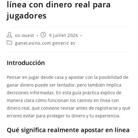
línea con dinero real para
jugadores
os-ouest
9 juillet 2026
ganecasino.com generic es
Introducción
Pensar en jugar desde casa y apostar con la posibilidad de
ganar dinero puede ser tentador, pero también implica
decisiones informadas. En esta guía práctica explico de
manera clara cómo funcionan los casinos en línea con
dinero real, qué conviene revisar antes de registrarse y qué
errores evitar para proteger tu dinero y tu experiencia.
Qué significa realmente apostar en línea