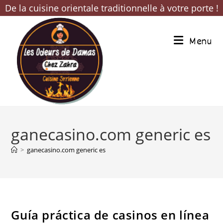
De la cuisine orientale traditionnelle à votre porte !
Menu
ganecasino.com generic es
>
ganecasino.com generic es
Guía práctica de casinos en línea