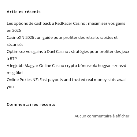
Articles récents
Les options de cashback à RedRacer Casino : maximisez vos gains
en 2026
CasinoXN 2026 : un guide pour profiter des retraits rapides et
sécurisés
Optimisez vos gains à Duel Casino : stratégies pour profiter des jeux
à RTP
A legjobb Magyar Online Casino crypto bónuszok: hogyan szerezd
meg őket
Online Pokies NZ: Fast payouts and trusted real money slots await
you
Commentaires récents
Aucun commentaire à afficher.