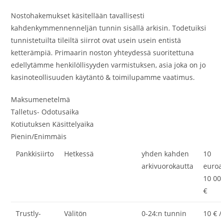
Nostohakemukset käsitellään tavallisesti
kahdenkymmennenneljän tunnin sisällä arkisin. Todetuiksi
tunnistetuilta tileiltä siirrot ovat usein usein entistä
ketterämpiä. Primaarin noston yhteydessä suoritettuna
edellytämme henkilöllisyyden varmistuksen, asia joka on jo
kasinoteollisuuden käytäntö & toimilupamme vaatimus.
Maksumenetelmä
Talletus- Odotusaika
Kotiutuksen Käsittelyaika
Pienin/Enimmäis
Pankkisiirto
Hetkessä
yhden kahden
10
arkivuorokautta
euroa
10 0
€
Trustly-
Välitön
0-24:n tunnin
10 € 