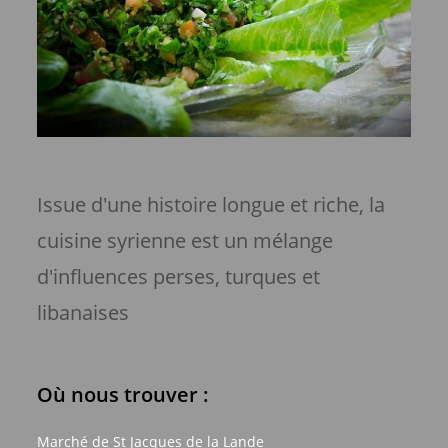
Issue d'une histoire longue et riche, la
cuisine syrienne est un mélange
d'influences perses, turques et
libanaises
Où nous trouver :
Marché de St Jacques de la Lande