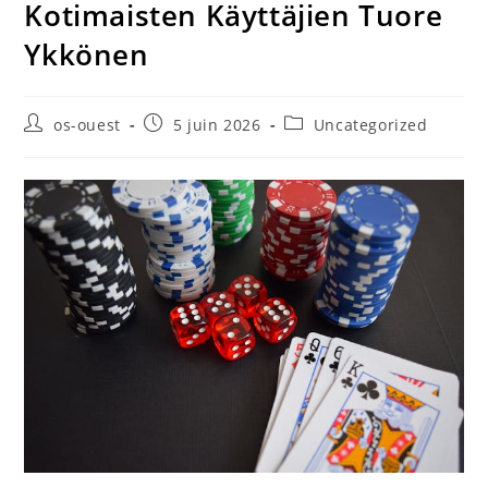
Kotimaisten Käyttäjien Tuore
Ykkönen
os-ouest
5 juin 2026
Uncategorized