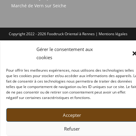
Marché de Vern sur Seiche
Copyright 2022 - 2026 Foodtruck Oriental à Rennes |
Mentions légales
Gérer le consentement aux
cookies
Pour offrir les meilleures expériences, nous utilisons des technologies telles
que les cookies pour stocker et/ou accéder aux informations des appareils. L
fait de consentir à ces technologies nous permettra de traiter des données
telles que le comportement de navigation ou les ID uniques sur ce site. Le fai
de ne pas consentir ou de retirer son consentement peut avoir un effet
négatif sur certaines caractéristiques et fonctions.
Accepter
Refuser