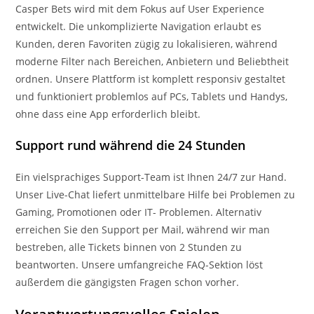
Casper Bets wird mit dem Fokus auf User Experience
entwickelt. Die unkomplizierte Navigation erlaubt es
Kunden, deren Favoriten zügig zu lokalisieren, während
moderne Filter nach Bereichen, Anbietern und Beliebtheit
ordnen. Unsere Plattform ist komplett responsiv gestaltet
und funktioniert problemlos auf PCs, Tablets und Handys,
ohne dass eine App erforderlich bleibt.
Support rund während die 24 Stunden
Ein vielsprachiges Support-Team ist Ihnen 24/7 zur Hand.
Unser Live-Chat liefert unmittelbare Hilfe bei Problemen zu
Gaming, Promotionen oder IT- Problemen. Alternativ
erreichen Sie den Support per Mail, während wir man
bestreben, alle Tickets binnen von 2 Stunden zu
beantworten. Unsere umfangreiche FAQ-Sektion löst
außerdem die gängigsten Fragen schon vorher.