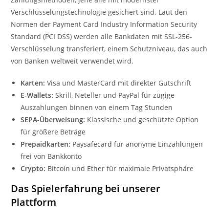
Verschlüsselungstechnologie gesichert sind. Laut den
Normen der Payment Card Industry Information Security
Standard (PCI DSS) werden alle Bankdaten mit SSL-256-
Verschlüsselung transferiert, einem Schutzniveau, das auch
von Banken weltweit verwendet wird.
Karten:
Visa und MasterCard mit direkter Gutschrift
E-Wallets:
Skrill, Neteller und PayPal für zügige
Auszahlungen binnen von einem Tag Stunden
SEPA-Überweisung:
Klassische und geschützte Option
für größere Beträge
Prepaidkarten:
Paysafecard für anonyme Einzahlungen
frei von Bankkonto
Crypto:
Bitcoin und Ether für maximale Privatsphäre
Das Spielerfahrung bei unserer
Plattform