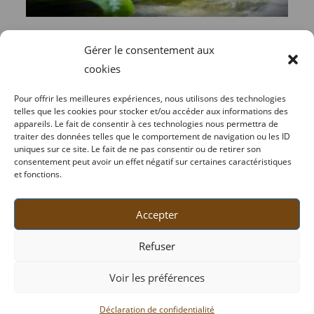
Gérer le consentement aux
Issue d'une histoire longue et riche, la
cookies
cuisine syrienne est un mélange
Pour offrir les meilleures expériences, nous utilisons des technologies
telles que les cookies pour stocker et/ou accéder aux informations des
d'influences perses, turques et
appareils. Le fait de consentir à ces technologies nous permettra de
traiter des données telles que le comportement de navigation ou les ID
libanaises
uniques sur ce site. Le fait de ne pas consentir ou de retirer son
consentement peut avoir un effet négatif sur certaines caractéristiques
et fonctions.
Où nous trouver :
Accepter
Marché de St Jacques de la Lande
Refuser
Marché de Vern sur Seiche
Voir les préférences
Déclaration de confidentialité
Copyright 2022 - 2026 Foodtruck Oriental à Rennes |
Mentions légales