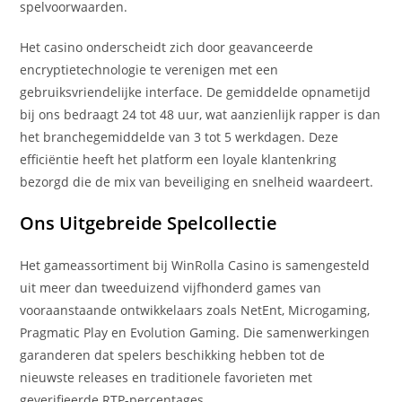
spelvoorwaarden.
Het casino onderscheidt zich door geavanceerde
encryptietechnologie te verenigen met een
gebruiksvriendelijke interface. De gemiddelde opnametijd
bij ons bedraagt 24 tot 48 uur, wat aanzienlijk rapper is dan
het branchegemiddelde van 3 tot 5 werkdagen. Deze
efficiëntie heeft het platform een loyale klantenkring
bezorgd die de mix van beveiliging en snelheid waardeert.
Ons Uitgebreide Spelcollectie
Het gameassortiment bij WinRolla Casino is samengesteld
uit meer dan tweeduizend vijfhonderd games van
vooraanstaande ontwikkelaars zoals NetEnt, Microgaming,
Pragmatic Play en Evolution Gaming. Die samenwerkingen
garanderen dat spelers beschikking hebben tot de
nieuwste releases en traditionele favorieten met
geverifieerde RTP-percentages.