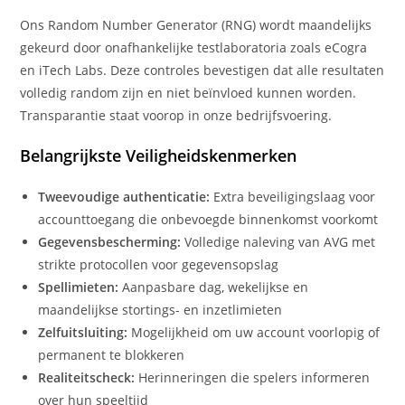
Ons Random Number Generator (RNG) wordt maandelijks
gekeurd door onafhankelijke testlaboratoria zoals eCogra
en iTech Labs. Deze controles bevestigen dat alle resultaten
volledig random zijn en niet beïnvloed kunnen worden.
Transparantie staat voorop in onze bedrijfsvoering.
Belangrijkste Veiligheidskenmerken
Tweevoudige authenticatie:
Extra beveiligingslaag voor
accounttoegang die onbevoegde binnenkomst voorkomt
Gegevensbescherming:
Volledige naleving van AVG met
strikte protocollen voor gegevensopslag
Spellimieten:
Aanpasbare dag, wekelijkse en
maandelijkse stortings- en inzetlimieten
Zelfuitsluiting:
Mogelijkheid om uw account voorlopig of
permanent te blokkeren
Realiteitscheck:
Herinneringen die spelers informeren
over hun speeltijd