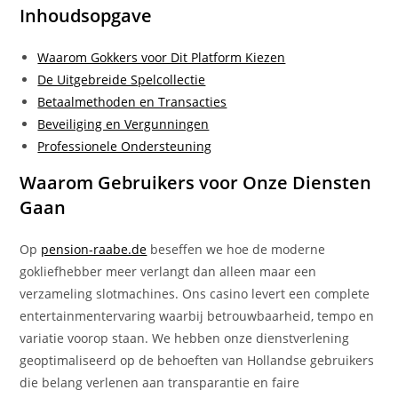
Inhoudsopgave
Waarom Gokkers voor Dit Platform Kiezen
De Uitgebreide Spelcollectie
Betaalmethoden en Transacties
Beveiliging en Vergunningen
Professionele Ondersteuning
Waarom Gebruikers voor Onze Diensten
Gaan
Op
pension-raabe.de
beseffen we hoe de moderne
gokliefhebber meer verlangt dan alleen maar een
verzameling slotmachines. Ons casino levert een complete
entertainmentervaring waarbij betrouwbaarheid, tempo en
variatie voorop staan. We hebben onze dienstverlening
geoptimaliseerd op de behoeften van Hollandse gebruikers
die belang verlenen aan transparantie en faire