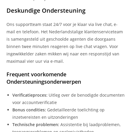
Deskundige Ondersteuning
Ons supportteam staat 24/7 voor je klaar via live chat, e-
mail en telefoon. Het Nederlandstalige klantenserviceteam
is samengesteld uit geschoolde agenten die doorgaans
binnen twee minuten reageren op live chat vragen. Voor
ingewikkelder zaken mikken wij naar een responstijd van
maximaal vier uur via e-mail.
Frequent voorkomende
Ondersteuningsonderwerpen
Verificatieproces:
Uitleg over de benodigde documenten
voor accountverificatie
Bonus condities:
Gedetailleerde toelichting op
inzetvereisten en uitzonderingen
Technische problemen:
Assistentie bij laadproblemen,
toegangsproblemen en spelonjuistheden