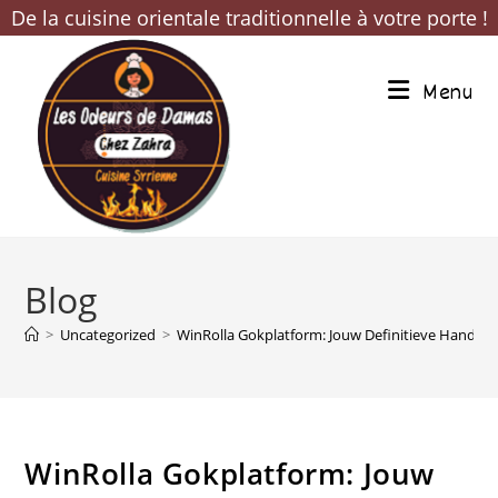
De la cuisine orientale traditionnelle à votre porte !
Menu
Blog
>
Uncategorized
>
WinRolla Gokplatform: Jouw Definitieve Handleid
WinRolla Gokplatform: Jouw