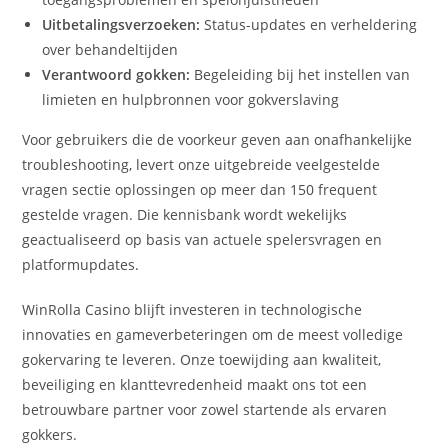
Uitbetalingsverzoeken:
Status-updates en verheldering
over behandeltijden
Verantwoord gokken:
Begeleiding bij het instellen van
limieten en hulpbronnen voor gokverslaving
Voor gebruikers die de voorkeur geven aan onafhankelijke
troubleshooting, levert onze uitgebreide veelgestelde
vragen sectie oplossingen op meer dan 150 frequent
gestelde vragen. Die kennisbank wordt wekelijks
geactualiseerd op basis van actuele spelersvragen en
platformupdates.
WinRolla Casino blijft investeren in technologische
innovaties en gameverbeteringen om de meest volledige
gokervaring te leveren. Onze toewijding aan kwaliteit,
beveiliging en klanttevredenheid maakt ons tot een
betrouwbare partner voor zowel startende als ervaren
gokkers.