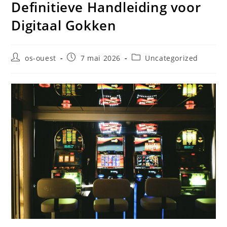
Definitieve Handleiding voor
Digitaal Gokken
os-ouest
7 mai 2026
Uncategorized