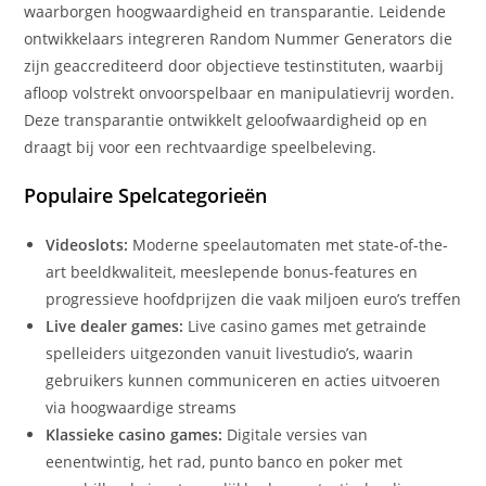
waarborgen hoogwaardigheid en transparantie. Leidende
ontwikkelaars integreren Random Nummer Generators die
zijn geaccrediteerd door objectieve testinstituten, waarbij
afloop volstrekt onvoorspelbaar en manipulatievrij worden.
Deze transparantie ontwikkelt geloofwaardigheid op en
draagt bij voor een rechtvaardige speelbeleving.
Populaire Spelcategorieën
Videoslots:
Moderne speelautomaten met state-of-the-
art beeldkwaliteit, meeslepende bonus-features en
progressieve hoofdprijzen die vaak miljoen euro’s treffen
Live dealer games:
Live casino games met getrainde
spelleiders uitgezonden vanuit livestudio’s, waarin
gebruikers kunnen communiceren en acties uitvoeren
via hoogwaardige streams
Klassieke casino games:
Digitale versies van
eenentwintig, het rad, punto banco en poker met