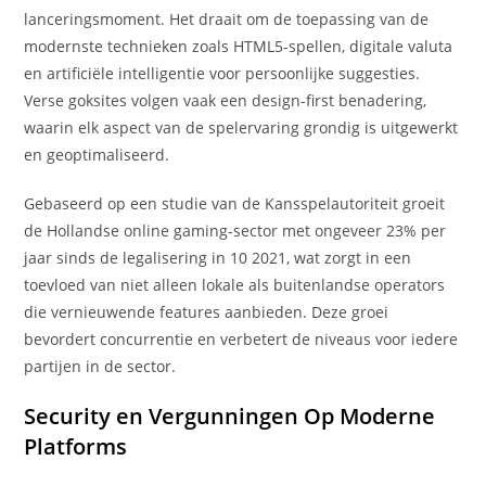
lanceringsmoment. Het draait om de toepassing van de
modernste technieken zoals HTML5-spellen, digitale valuta
en artificiële intelligentie voor persoonlijke suggesties.
Verse goksites volgen vaak een design-first benadering,
waarin elk aspect van de spelervaring grondig is uitgewerkt
en geoptimaliseerd.
Gebaseerd op een studie van de Kansspelautoriteit groeit
de Hollandse online gaming-sector met ongeveer 23% per
jaar sinds de legalisering in 10 2021, wat zorgt in een
toevloed van niet alleen lokale als buitenlandse operators
die vernieuwende features aanbieden. Deze groei
bevordert concurrentie en verbetert de niveaus voor iedere
partijen in de sector.
Security en Vergunningen Op Moderne
Platforms