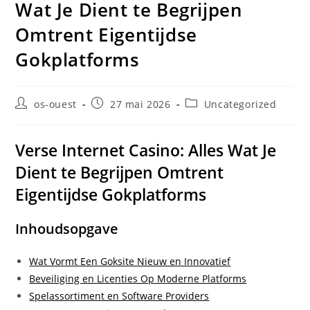
Wat Je Dient te Begrijpen
Omtrent Eigentijdse
Gokplatforms
os-ouest
27 mai 2026
Uncategorized
Verse Internet Casino: Alles Wat Je
Dient te Begrijpen Omtrent
Eigentijdse Gokplatforms
Inhoudsopgave
Wat Vormt Een Goksite Nieuw en Innovatief
Beveiliging en Licenties Op Moderne Platforms
Spelassortiment en Software Providers