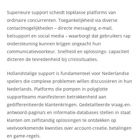
Superieure support scheidt topklasse platforms van
ordinaire concurrenten. Toegankelijkheid via diverse
contactmogelijkheden – directe messaging, e-mail,
belsupport en social media – waarborgt dat gebruikers rap
ondersteuning kunnen krijgen ongeacht hun
communicatievoorkeur. Snelheid en oplossings- capaciteit
dicteren de tevredenheid bij crisissituaties.
Hollandstalige support is fundamenteel voor Nederlandse
spelers die complexe problemen willen discussiëren in hun
Nederlands. Platforms die pompen in polyglotte
supportteams manifesteren betrokkenheid aan
gedifferentieerde klantenkringen. Gedetailleerde vraag-en-
antwoord-pagina’s en informatie-databases stellen in staat
klanten om zelfstandig oplossingen te ontdekken op
veelvoorkomende kwesties over account-creatie, betalingen
en game-regels.