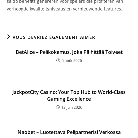
saldo benefits genereren voor spelers die profiteren van
verhoogde kwaliteitsniveaus en vernieuwende features.
VOUS DEVRIEZ ÉGALEMENT AIMER
BetAlice – Pelikokemus, Joka Päihittää Toiveet
5 août 2026
JackpotCity Casino: Your Top Hub to World-Class
Gaming Excellence
13 juin 2026
Naobet – Luotettava Pelipartnerisi Verkossa