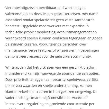
Vierentwintig/zeven bereikbaarheid weerspiegelt
vakmanschap en devotie aan gebruikerseisen, met name
essentieel omdat spelactiviteit geen vaste kantooruren
hanteert. Opgeleide medewerkers met expertise in
technische probleemoplossing, accountmanagement en
verantwoord spelen kunnen conflicten tegengaan en goede
belevingen creëren. Vooruitziende berichten over
maintenance, verse features of wijzigingen in bepalingen
demonstreert respect voor de gebruikerscommunity.
Wij snappen dat het uitkiezen van een geschikt platform
intimiderend kan zijn vanwege de abundantie aan opties.
Door prioriteit te leggen aan security, spelniveau, eerlijke
bonusvoorwaarden en snelle ondersteuning, kunnen
klanten zekerheid creëren in hun gekozen omgeving. De
vaderlandse gokmarkt blijft ontwikkelen, waardoor
intensievere regulering en groeiende concurrentie per