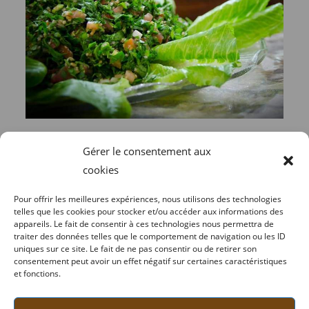
Gérer le consentement aux
Issue d'une histoire longue et riche, la
cookies
cuisine syrienne est un mélange
Pour offrir les meilleures expériences, nous utilisons des technologies
d'influences perses, turques et
telles que les cookies pour stocker et/ou accéder aux informations des
appareils. Le fait de consentir à ces technologies nous permettra de
libanaises
traiter des données telles que le comportement de navigation ou les ID
uniques sur ce site. Le fait de ne pas consentir ou de retirer son
consentement peut avoir un effet négatif sur certaines caractéristiques
et fonctions.
Où nous trouver :