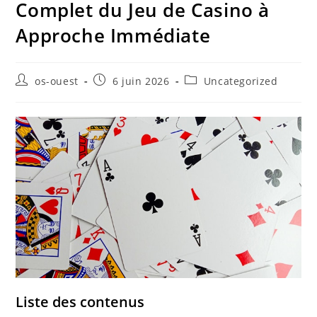
Complet du Jeu de Casino à
Approche Immédiate
os-ouest
6 juin 2026
Uncategorized
Liste des contenus