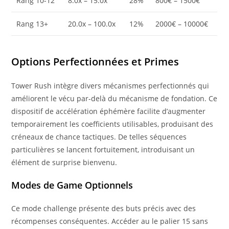
Rang 10-12
8.0x – 15.0x
28%
800€ – 1500€
Rang 13+
20.0x – 100.0x
12%
2000€ – 10000€
Options Perfectionnées et Primes
Tower Rush intègre divers mécanismes perfectionnés qui
améliorent le vécu par-delà du mécanisme de fondation. Ce
dispositif de accélération éphémère facilite d’augmenter
temporairement les coefficients utilisables, produisant des
créneaux de chance tactiques. De telles séquences
particulières se lancent fortuitement, introduisant un
élément de surprise bienvenu.
Modes de Game Optionnels
Ce mode challenge présente des buts précis avec des
récompenses conséquentes. Accéder au le palier 15 sans