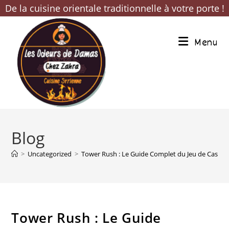
De la cuisine orientale traditionnelle à votre porte !
Menu
Blog
>
Uncategorized
>
Tower Rush : Le Guide Complet du Jeu de Casin
Tower Rush : Le Guide