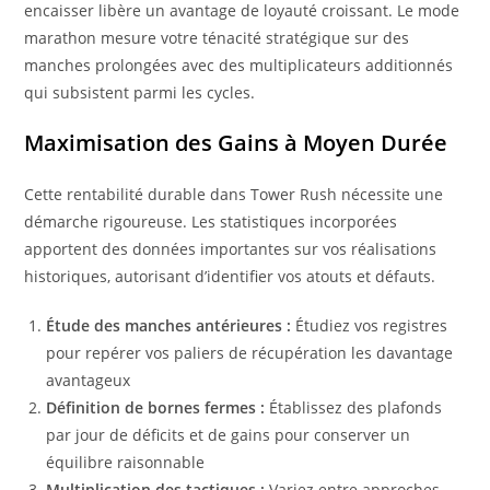
encaisser libère un avantage de loyauté croissant. Le mode
marathon mesure votre ténacité stratégique sur des
manches prolongées avec des multiplicateurs additionnés
qui subsistent parmi les cycles.
Maximisation des Gains à Moyen Durée
Cette rentabilité durable dans Tower Rush nécessite une
démarche rigoureuse. Les statistiques incorporées
apportent des données importantes sur vos réalisations
historiques, autorisant d’identifier vos atouts et défauts.
Étude des manches antérieures :
Étudiez vos registres
pour repérer vos paliers de récupération les davantage
avantageux
Définition de bornes fermes :
Établissez des plafonds
par jour de déficits et de gains pour conserver un
équilibre raisonnable
Multiplication des tactiques :
Variez entre approches