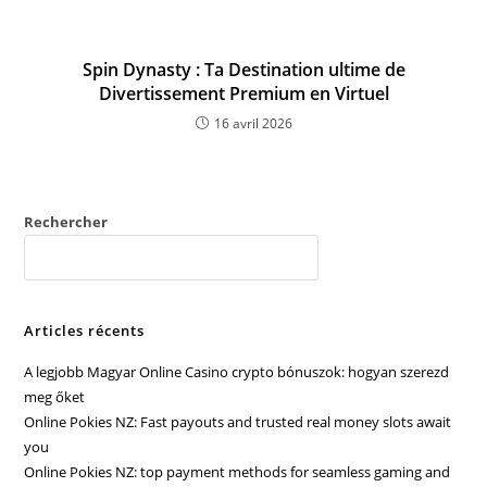
Spin Dynasty : Ta Destination ultime de
Divertissement Premium en Virtuel
16 avril 2026
Rechercher
RECHERCHER
Articles récents
A legjobb Magyar Online Casino crypto bónuszok: hogyan szerezd
meg őket
Online Pokies NZ: Fast payouts and trusted real money slots await
you
Online Pokies NZ: top payment methods for seamless gaming and