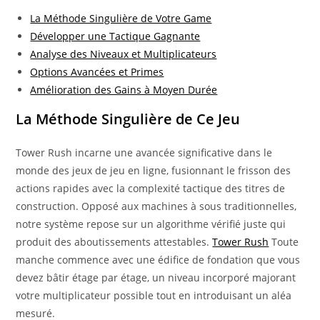
La Méthode Singulière de Votre Game
Développer une Tactique Gagnante
Analyse des Niveaux et Multiplicateurs
Options Avancées et Primes
Amélioration des Gains à Moyen Durée
La Méthode Singulière de Ce Jeu
Tower Rush incarne une avancée significative dans le
monde des jeux de jeu en ligne, fusionnant le frisson des
actions rapides avec la complexité tactique des titres de
construction. Opposé aux machines à sous traditionnelles,
notre système repose sur un algorithme vérifié juste qui
produit des aboutissements attestables.
Tower Rush
Toute
manche commence avec une édifice de fondation que vous
devez bâtir étage par étage, un niveau incorporé majorant
votre multiplicateur possible tout en introduisant un aléa
mesuré.