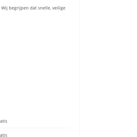
ij begrijpen dat snelle, veilige
atis
atis