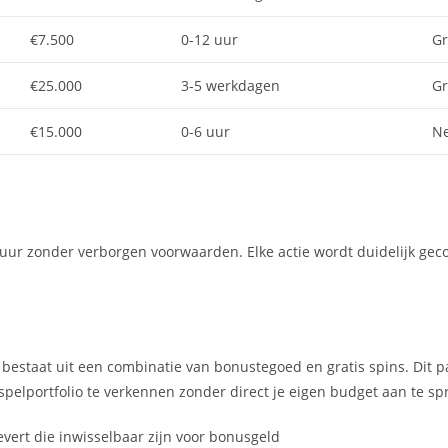
€7.500
0-12 uur
Gr
€25.000
3-5 werkdagen
Gr
€15.000
0-6 uur
Ne
uur zonder verborgen voorwaarden. Elke actie wordt duidelijk g
estaat uit een combinatie van bonustegoed en gratis spins. Dit pa
spelportfolio te verkennen zonder direct je eigen budget aan te sp
evert die inwisselbaar zijn voor bonusgeld