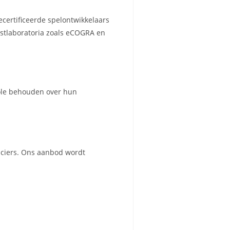
ecertificeerde spelontwikkelaars
stlaboratoria zoals eCOGRA en
role behouden over hun
nciers. Ons aanbod wordt