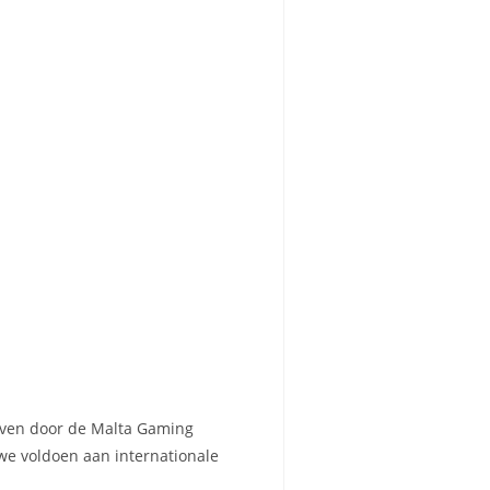
geven door de Malta Gaming
we voldoen aan internationale