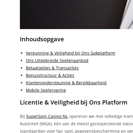
Inhoudsopgave
Vergunning & Veiligheid bij Ons Gokplatform
Ons Uitgebreide Spelenaanbod
Betaalopties & Transacties
Bonusstructuur & Acties
Klantenondersteuning & Bereikbaarheid
Mobile Spelervaring
Licentie & Veiligheid bij Ons Platform
Bij
SuperSpin Casino NL
opereren we met volledige trans
Autoriteit (MGA), één van de meest gerespecteerde toezi
standaarden voor fair spel, gegevensbescherming en ve