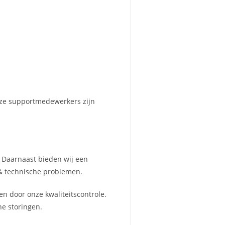
nze supportmedewerkers zijn
n. Daarnaast bieden wij een
& technische problemen.
en door onze kwaliteitscontrole.
he storingen.