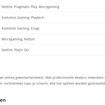
NetEnt, Pragmatic Play, Microgaming
Evolution Gaming, Playtech
Evolution Gaming, Ezugi
Microgaming, NetEnt
NetEnt, Play’n GO
van online gokentertainment. Met professionele dealers, meerder
er rechtstreeks naar je scherm. Alle live spellen worden gestreamd 
gen