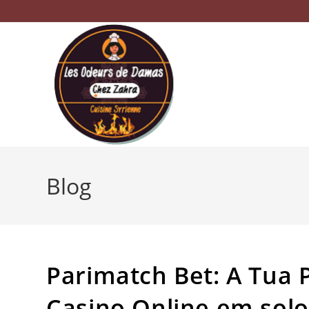
Blog
Parimatch Bet: A Tua 
Casino Online em sol