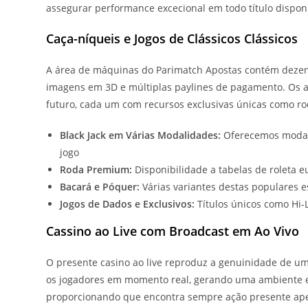
assegurar performance excecional em todo título disponí
Caça-níqueis e Jogos de Clássicos Clássicos
A área de máquinas do Parimatch Apostas contém dezenas 
imagens em 3D e múltiplas paylines de pagamento. Os 
futuro, cada um com recursos exclusivas únicas como ro
Black Jack em Várias Modalidades:
Oferecemos modali
jogo
Roda Premium:
Disponibilidade a tabelas de roleta e
Bacará e Póquer:
Várias variantes destas populares e
Jogos de Dados e Exclusivos:
Títulos únicos como Hi-
Cassino ao Live com Broadcast em Ao Vivo
O presente casino ao live reproduz a genuinidade de um 
os jogadores em momento real, gerando uma ambiente envo
proporcionando que encontra sempre ação presente ap