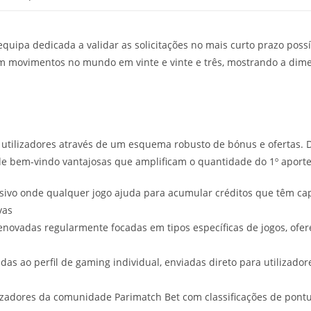
quipa dedicada a validar as solicitações no mais curto prazo possív
m movimentos no mundo em vinte e vinte e três, mostrando a dim
 utilizadores através de um esquema robusto de bónus e ofertas
s de bem-vindo vantajosas que amplificam o quantidade do 1º aporte
ivo onde qualquer jogo ajuda para acumular créditos que têm ca
vas
ovadas regularmente focadas em tipos específicas de jogos, ofe
s ao perfil de gaming individual, enviadas direto para utilizado
lizadores da comunidade Parimatch Bet com classificações de pont