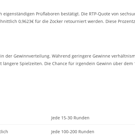
 eigenständigen Prüflaboren bestätigt. Die RTP-Quote von sech
nittlich 0,9623€ für die Zocker retourniert werden. Diese Prozentz
sich in der Gewinnverteilung. Während geringere Gewinne verhältni
 längere Spielzeiten. Die Chance für irgendein Gewinn über dem 
Jede 15-30 Runden
lich
Jede 100-200 Runden