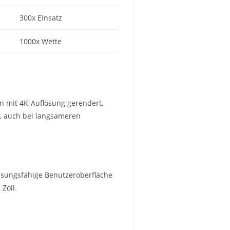
300x Einsatz
1000x Wette
n mit 4K-Auflösung gerendert,
n, auch bei langsameren
assungsfähige Benutzeroberfläche
Zoll.