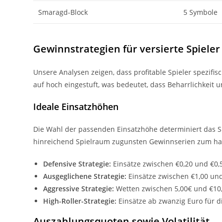
Smaragd-Block
5 Symbole
Gewinnstrategien für versierte Spieler
Unsere Analysen zeigen, dass profitable Spieler spezifi
auf hoch eingestuft, was bedeutet, dass Beharrlichke
Ideale Einsatzhöhen
Die Wahl der passenden Einsatzhöhe determiniert das Spi
hinreichend Spielraum zugunsten Gewinnserien zum h
Defensive Strategie:
Einsätze zwischen €0,20 und €0,5
Ausgeglichene Strategie:
Einsätze zwischen €1,00 und 
Aggressive Strategie:
Wetten zwischen 5,00€ und €10
High-Roller-Strategie:
Einsätze ab zwanzig Euro für 
Auszahlungsquoten sowie Volatilität