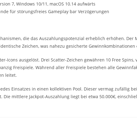
ersion 7, Windows 10/11, macOS 10.14 aufwärts
nde für störungsfreies Gameplay bar Verzögerungen
hanismen, die das Auszahlungspotenzial erheblich erhöhen. Der Meg
 identische Zeichen, was nahezu gesicherte Gewinnkombinationen 
r-Icons ausgelöst. Drei Scatter-Zeichen gewähren 10 Free Spins, v
zig Freispiele. Während aller Freispiele bestehen alle Gewinnfa
 leitet.
s Einsatzes in einen kollektiven Pool. Dieser vermag zufällig be
Die mittlere Jackpot-Auszahlung liegt bei etwa 50.000€, einschl