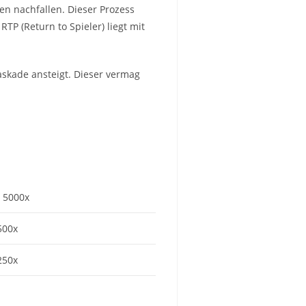
en nachfallen. Dieser Prozess
TP (Return to Spieler) liegt mit
askade ansteigt. Dieser vermag
 5000x
500x
250x