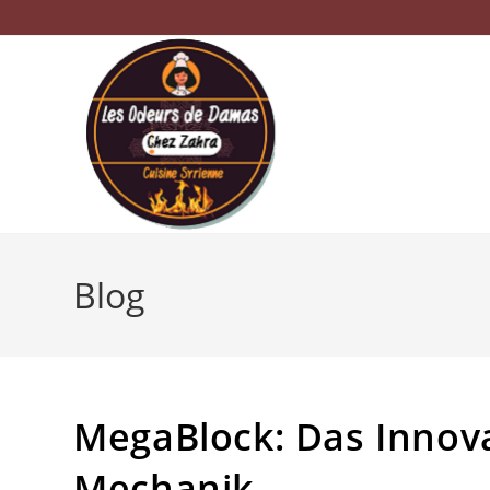
Blog
MegaBlock: Das Innovat
Mechanik