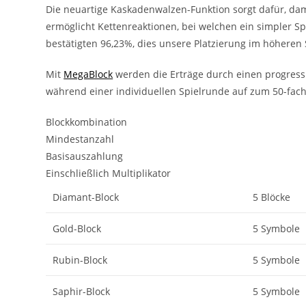
Die neuartige Kaskadenwalzen-Funktion sorgt dafür, dam
ermöglicht Kettenreaktionen, bei welchen ein simpler Spi
bestätigten 96,23%, dies unsere Platzierung im höheren 
Mit
MegaBlock
werden die Erträge durch einen progressiv
während einer individuellen Spielrunde auf zum 50-fach
Blockkombination
Mindestanzahl
Basisauszahlung
Einschließlich Multiplikator
Diamant-Block
5 Blöcke
Gold-Block
5 Symbole
Rubin-Block
5 Symbole
Saphir-Block
5 Symbole