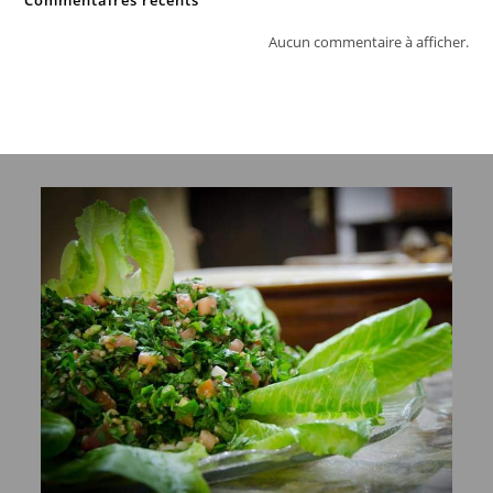
Aucun commentaire à afficher.