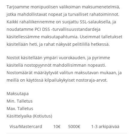
Tarjoamme monipuolisen valikoiman maksumenetelmiä,
jotka mahdollistavat nopeat ja turvalliset rahatoiminnot.
Kaikki rahaliikennemme on suojattu SSL-salauksella, ja
noudatamme PCI DSS -turvallisuusstandardeja
käsitellessämme maksutapahtumia. Useimmat talletukset
käsitellään heti, ja rahat näkyvät pelitilillä hetkessä.
Nostot käsitellään ympäri vuorokauden, ja pyrimme
käsitellä nostopyynnöt mahdollisimman nopeasti.
Nostomäärät määräytyvät valitun maksutavan mukaan, ja
meillä on käytössä kilpailukykyiset nostoraja-arvot.
Maksutapa
Min. Talletus
Max. Talletus
Käsittelyaika (Kotiutus)
Visa/Mastercard
10€
5000€
1-3 arkipäivää