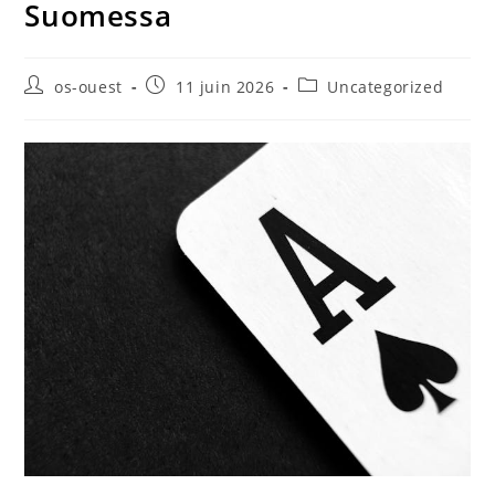
Suomessa
os-ouest
11 juin 2026
Uncategorized