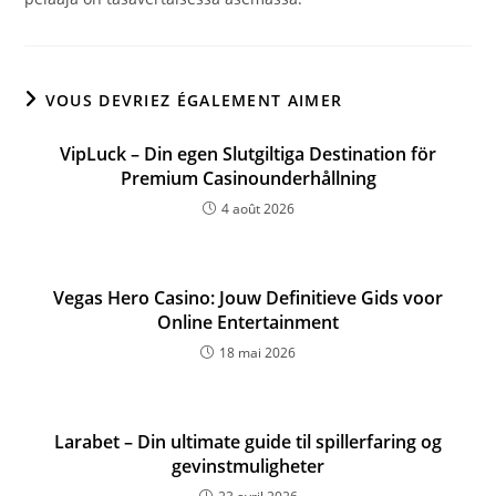
VOUS DEVRIEZ ÉGALEMENT AIMER
VipLuck – Din egen Slutgiltiga Destination för
Premium Casinounderhållning
4 août 2026
Vegas Hero Casino: Jouw Definitieve Gids voor
Online Entertainment
18 mai 2026
Larabet – Din ultimate guide til spillerfaring og
gevinstmuligheter