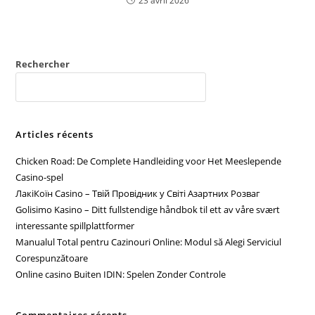
23 avril 2026
Rechercher
RECHERCHER
Articles récents
Chicken Road: De Complete Handleiding voor Het Meeslepende
Casino-spel
ЛакіКоїн Casino – Твій Провідник у Світі Азартних Розваг
Golisimo Kasino – Ditt fullstendige håndbok til ett av våre svært
interessante spillplattformer
Manualul Total pentru Cazinouri Online: Modul să Alegi Serviciul
Corespunzătoare
Online casino Buiten IDIN: Spelen Zonder Controle
Commentaires récents