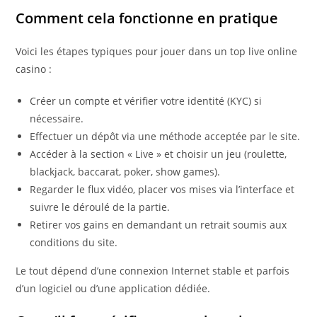
Comment cela fonctionne en pratique
Voici les étapes typiques pour jouer dans un top live online
casino :
Créer un compte et vérifier votre identité (KYC) si
nécessaire.
Effectuer un dépôt via une méthode acceptée par le site.
Accéder à la section « Live » et choisir un jeu (roulette,
blackjack, baccarat, poker, show games).
Regarder le flux vidéo, placer vos mises via l’interface et
suivre le déroulé de la partie.
Retirer vos gains en demandant un retrait soumis aux
conditions du site.
Le tout dépend d’une connexion Internet stable et parfois
d’un logiciel ou d’une application dédiée.