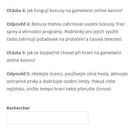
Otázka 4:
Jak fungují bonusy na gametwist online kasino?
Odpověď 4:
Bonusy mohou zahrnovat uvodni bonusy, free
spiny a věrnostní programy. Podmínky pro jejich využití
často zahrnují požadavek na protočení a časová omezení.
Otázka 5:
Jak se bezpečně chovat při hraní na gametwist
online kasino?
Odpověď 5:
Hledejte licenci, používejte silná hesla, aktivujte
ochranné prvky a dodržujte osobní limity. Pokud cítíte
nejistotu, snižte tempo hraní nebo přerušte činnost.
Rechercher
RECHERCHER