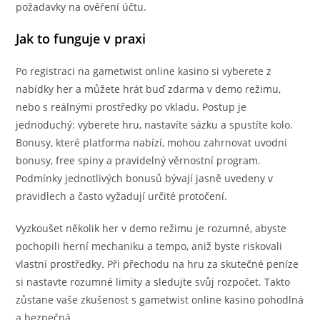
požadavky na ověření účtu.
Jak to funguje v praxi
Po registraci na gametwist online kasino si vyberete z
nabídky her a můžete hrát buď zdarma v demo režimu,
nebo s reálnými prostředky po vkladu. Postup je
jednoduchý: vyberete hru, nastavíte sázku a spustíte kolo.
Bonusy, které platforma nabízí, mohou zahrnovat uvodni
bonusy, free spiny a pravidelný věrnostní program.
Podmínky jednotlivých bonusů bývají jasně uvedeny v
pravidlech a často vyžadují určité protočení.
Vyzkoušet několik her v demo režimu je rozumné, abyste
pochopili herní mechaniku a tempo, aniž byste riskovali
vlastní prostředky. Při přechodu na hru za skutečné peníze
si nastavte rozumné limity a sledujte svůj rozpočet. Takto
zůstane vaše zkušenost s gametwist online kasino pohodlná
a bezpečná.