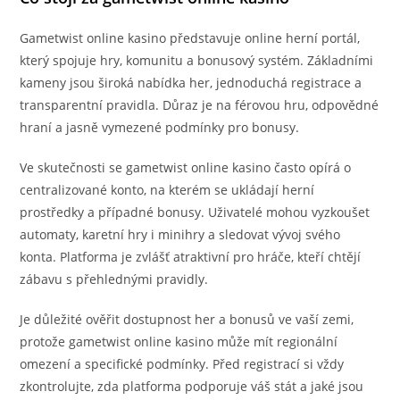
Gametwist online kasino představuje online herní portál,
který spojuje hry, komunitu a bonusový systém. Základními
kameny jsou široká nabídka her, jednoduchá registrace a
transparentní pravidla. Důraz je na férovou hru, odpovědné
hraní a jasně vymezené podmínky pro bonusy.
Ve skutečnosti se gametwist online kasino často opírá o
centralizované konto, na kterém se ukládají herní
prostředky a případné bonusy. Uživatelé mohou vyzkoušet
automaty, karetní hry i minihry a sledovat vývoj svého
konta. Platforma je zvlášť atraktivní pro hráče, kteří chtějí
zábavu s přehlednými pravidly.
Je důležité ověřit dostupnost her a bonusů ve vaší zemi,
protože gametwist online kasino může mít regionální
omezení a specifické podmínky. Před registrací si vždy
zkontrolujte, zda platforma podporuje váš stát a jaké jsou