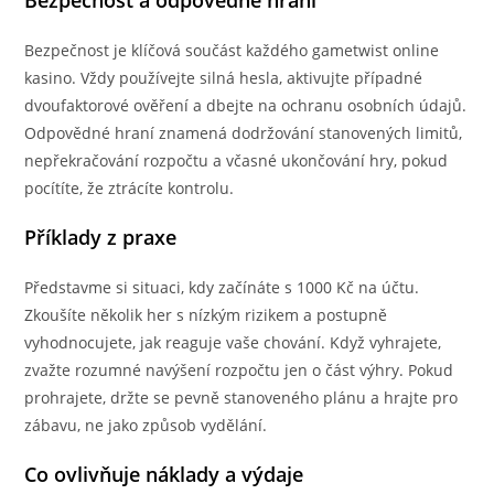
Bezpečnost a odpovědné hraní
Bezpečnost je klíčová součást každého gametwist online
kasino. Vždy používejte silná hesla, aktivujte případné
dvoufaktorové ověření a dbejte na ochranu osobních údajů.
Odpovědné hraní znamená dodržování stanovených limitů,
nepřekračování rozpočtu a včasné ukončování hry, pokud
pocítíte, že ztrácíte kontrolu.
Příklady z praxe
Představme si situaci, kdy začínáte s 1000 Kč na účtu.
Zkoušíte několik her s nízkým rizikem a postupně
vyhodnocujete, jak reaguje vaše chování. Když vyhrajete,
zvažte rozumné navýšení rozpočtu jen o část výhry. Pokud
prohrajete, držte se pevně stanoveného plánu a hrajte pro
zábavu, ne jako způsob vydělání.
Co ovlivňuje náklady a výdaje