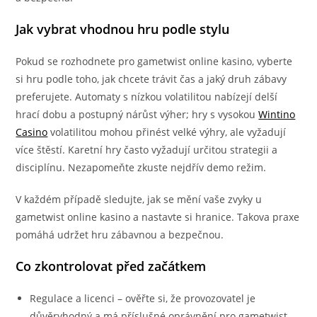
Jak vybrat vhodnou hru podle stylu
Pokud se rozhodnete pro gametwist online kasino, vyberte
si hru podle toho, jak chcete trávit čas a jaký druh zábavy
preferujete. Automaty s nízkou volatilitou nabízejí delší
hrací dobu a postupný nárůst výher; hry s vysokou
Wintino
Casino
volatilitou mohou přinést velké výhry, ale vyžadují
více štěstí. Karetní hry často vyžadují určitou strategii a
disciplínu. Nezapomeňte zkuste nejdřív demo režim.
V každém případě sledujte, jak se mění vaše zvyky u
gametwist online kasino a nastavte si hranice. Takova praxe
pomáhá udržet hru zábavnou a bezpečnou.
Co zkontrolovat před začátkem
Regulace a licenci – ověřte si, že provozovatel je
důvěryhodný a má příslušné oprávnění pro gametwist