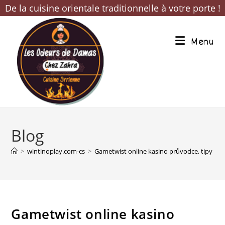
De la cuisine orientale traditionnelle à votre porte !
Menu
Blog
>
wintinoplay.com-cs
>
Gametwist online kasino průvodce, tipy a b
Gametwist online kasino