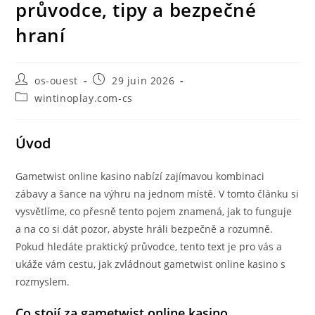
průvodce, tipy a bezpečné
hraní
os-ouest
29 juin 2026
wintinoplay.com-cs
Úvod
Gametwist online kasino nabízí zajímavou kombinaci
zábavy a šance na výhru na jednom místě. V tomto článku si
vysvětlíme, co přesně tento pojem znamená, jak to funguje
a na co si dát pozor, abyste hráli bezpečně a rozumně.
Pokud hledáte praktický průvodce, tento text je pro vás a
ukáže vám cestu, jak zvládnout gametwist online kasino s
rozmyslem.
Co stojí za gametwist online kasino