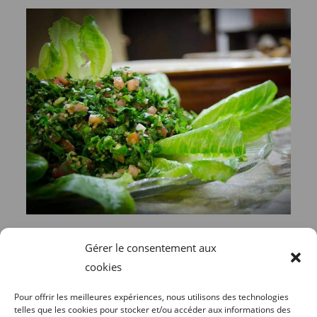
Gérer le consentement aux
Issue d'une histoire longue et riche, la
cookies
cuisine syrienne est un mélange
Pour offrir les meilleures expériences, nous utilisons des technologies
telles que les cookies pour stocker et/ou accéder aux informations des
d'influences perses, turques et