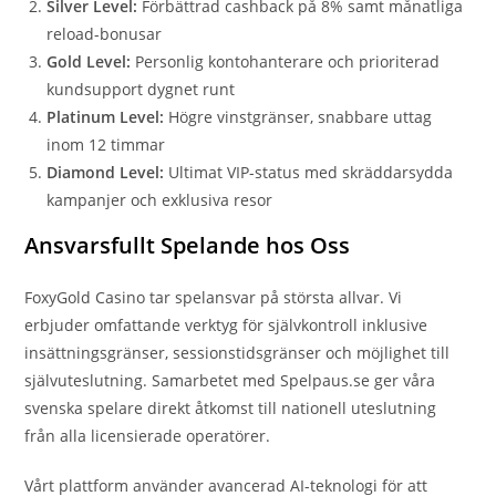
Silver Level:
Förbättrad cashback på 8% samt månatliga
reload-bonusar
Gold Level:
Personlig kontohanterare och prioriterad
kundsupport dygnet runt
Platinum Level:
Högre vinstgränser, snabbare uttag
inom 12 timmar
Diamond Level:
Ultimat VIP-status med skräddarsydda
kampanjer och exklusiva resor
Ansvarsfullt Spelande hos Oss
FoxyGold Casino tar spelansvar på största allvar. Vi
erbjuder omfattande verktyg för självkontroll inklusive
insättningsgränser, sessionstidsgränser och möjlighet till
självuteslutning. Samarbetet med Spelpaus.se ger våra
svenska spelare direkt åtkomst till nationell uteslutning
från alla licensierade operatörer.
Vårt plattform använder avancerad AI-teknologi för att