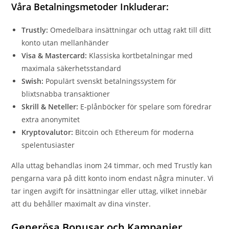
Våra Betalningsmetoder Inkluderar:
Trustly:
Omedelbara insättningar och uttag rakt till ditt
konto utan mellanhänder
Visa & Mastercard:
Klassiska kortbetalningar med
maximala säkerhetsstandard
Swish:
Populärt svenskt betalningssystem för
blixtsnabba transaktioner
Skrill & Neteller:
E-plånböcker för spelare som föredrar
extra anonymitet
Kryptovalutor:
Bitcoin och Ethereum för moderna
spelentusiaster
Alla uttag behandlas inom 24 timmar, och med Trustly kan
pengarna vara på ditt konto inom endast några minuter. Vi
tar ingen avgift för insättningar eller uttag, vilket innebär
att du behåller maximalt av dina vinster.
Generösa Bonusar och Kampanjer