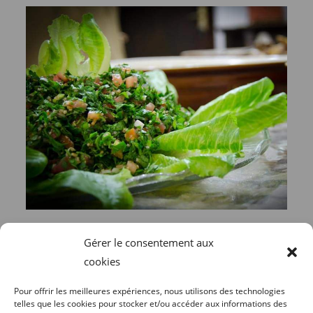
Gérer le consentement aux
Issue d'une histoire longue et riche, la
cookies
cuisine syrienne est un mélange
Pour offrir les meilleures expériences, nous utilisons des technologies
telles que les cookies pour stocker et/ou accéder aux informations des
d'influences perses, turques et