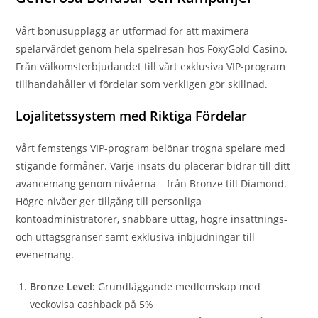
Vårt bonusupplägg är utformad för att maximera
spelarvärdet genom hela spelresan hos FoxyGold Casino.
Från välkomsterbjudandet till vårt exklusiva VIP-program
tillhandahåller vi fördelar som verkligen gör skillnad.
Lojalitetssystem med Riktiga Fördelar
Vårt femstengs VIP-program belönar trogna spelare med
stigande förmåner. Varje insats du placerar bidrar till ditt
avancemang genom nivåerna – från Bronze till Diamond.
Högre nivåer ger tillgång till personliga
kontoadministratörer, snabbare uttag, högre insättnings-
och uttagsgränser samt exklusiva inbjudningar till
evenemang.
Bronze Level:
Grundläggande medlemskap med
veckovisa cashback på 5%