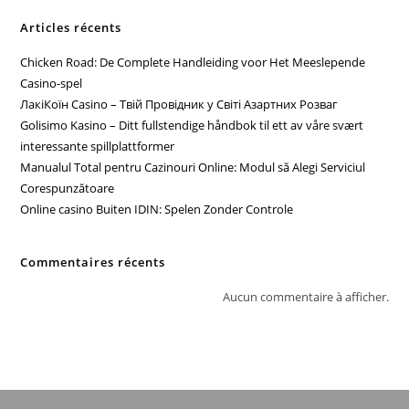
Articles récents
Chicken Road: De Complete Handleiding voor Het Meeslepende
Casino-spel
ЛакіКоїн Casino – Твій Провідник у Світі Азартних Розваг
Golisimo Kasino – Ditt fullstendige håndbok til ett av våre svært
interessante spillplattformer
Manualul Total pentru Cazinouri Online: Modul să Alegi Serviciul
Corespunzătoare
Online casino Buiten IDIN: Spelen Zonder Controle
Commentaires récents
Aucun commentaire à afficher.