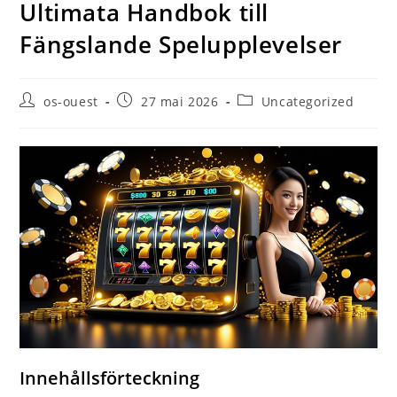
Ultimata Handbok till
Fängslande Spelupplevelser
os-ouest
27 mai 2026
Uncategorized
Innehållsförteckning