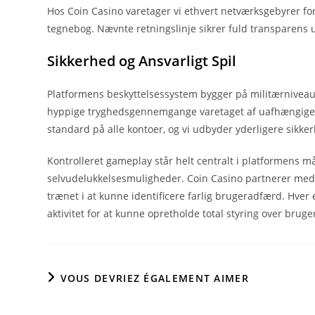
Hos Coin Casino varetager vi ethvert netværksgebyrer for
tegnebog. Nævnte retningslinje sikrer fuld transparens
Sikkerhed og Ansvarligt Spil
Platformens beskyttelsessystem bygger på militærniveau
hyppige tryghedsgennemgange varetaget af uafhængige IT
standard på alle kontoer, og vi udbyder yderligere sik
Kontrolleret gameplay står helt centralt i platformens
selvudelukkelsesmuligheder. Coin Casino partnerer med
trænet i at kunne identificere farlig brugeradfærd. Hver
aktivitet for at kunne opretholde total styring over bru
VOUS DEVRIEZ ÉGALEMENT AIMER