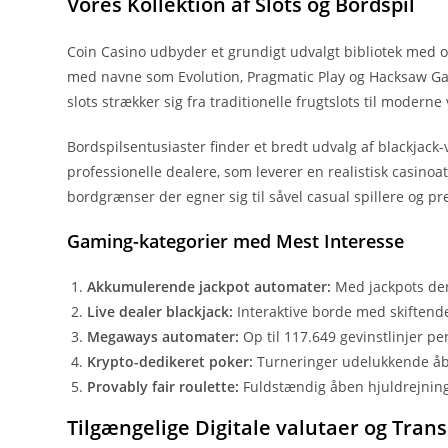
Vores Kollektion af Slots og Bordspil
Coin Casino udbyder et grundigt udvalgt bibliotek med
med navne som Evolution, Pragmatic Play og Hacksaw Gami
slots strækker sig fra traditionelle frugtslots til modern
Bordspilsentusiaster finder et bredt udvalg af blackjack-v
professionelle dealere, som leverer en realistisk casinoa
bordgrænser der egner sig til såvel casual spillere og 
Gaming-kategorier med Mest Interesse
Akkumulerende jackpot automater:
Med jackpots der
Live dealer blackjack:
Interaktive borde med skiftende
Megaways automater:
Op til 117.649 gevinstlinjer p
Krypto-dedikeret poker:
Turneringer udelukkende åbn
Provably fair roulette:
Fuldstændig åben hjuldrejning
Tilgængelige Digitale valutaer og Tran