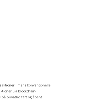
saktioner. Imens konventionelle
aktioner via blockchain-
å privatliv, fart og åbent