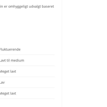
oin er omhyggeligt udvalgt baseret
Fluktuerende
Lavt til medium
Meget lavt
Lav
Meget lavt