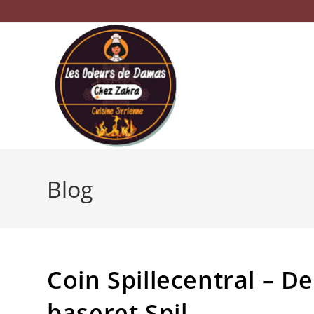
Blog
Coin Spillecentral – D
baseret Spil