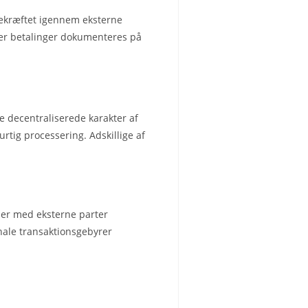
 bekræftet igennem eksterne
Hver betalinger dokumenteres på
 decentraliserede karakter af
rtig processering. Adskillige af
ljer med eksterne parter
onale transaktionsgebyrer