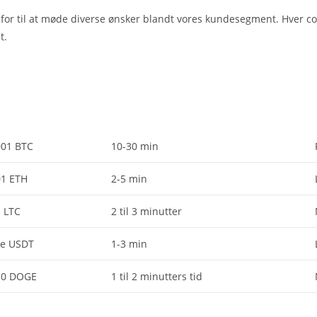
 for til at møde diverse ønsker blandt vores kundesegment. Hver c
t.
001 BTC
10-30 min
01 ETH
2-5 min
1 LTC
2 til 3 minutter
ve USDT
1-3 min
.0 DOGE
1 til 2 minutters tid