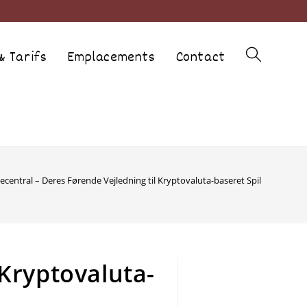
& Tarifs
Emplacements
Contact
lecentral – Deres Førende Vejledning til Kryptovaluta-baseret Spil
 Kryptovaluta-