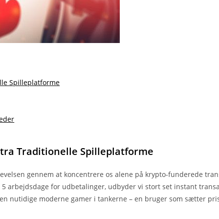
lle Spilleplatforme
heder
ra Traditionelle Spilleplatforme
levelsen gennem at koncentrere os alene på krypto-funderede tran
 5 arbejdsdage for udbetalinger, udbyder vi stort set instant trans
en nutidige moderne gamer i tankerne – en bruger som sætter pris p