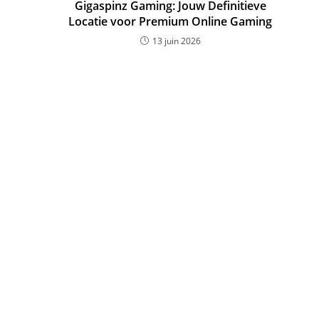
Gigaspinz Gaming: Jouw Definitieve
Locatie voor Premium Online Gaming
13 juin 2026