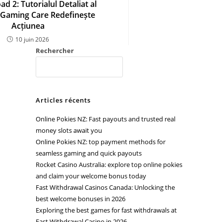
d 2: Tutorialul Detaliat al
e Gaming Care Redefinește
Acțiunea
10 juin 2026
Rechercher
RECHERCHER
Articles récents
Online Pokies NZ: Fast payouts and trusted real
money slots await you
Online Pokies NZ: top payment methods for
seamless gaming and quick payouts
Rocket Casino Australia: explore top online pokies
and claim your welcome bonus today
Fast Withdrawal Casinos Canada: Unlocking the
best welcome bonuses in 2026
Exploring the best games for fast withdrawals at
Fast Withdrawal Casino in 2026