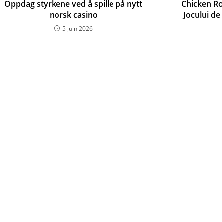
Oppdag styrkene ved å spille på nytt
Chicken Roa
norsk casino
Jocului d
5 juin 2026