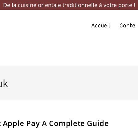
De la cuisine orientale traditionnelle à votre porte !
Accueil
Carte 
uk
t Apple Pay A Complete Guide