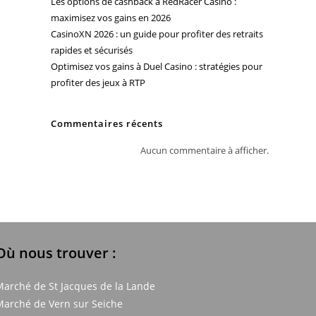
Les options de cashback à RedRacer Casino :
maximisez vos gains en 2026
CasinoXN 2026 : un guide pour profiter des retraits
rapides et sécurisés
Optimisez vos gains à Duel Casino : stratégies pour
profiter des jeux à RTP
Commentaires récents
Aucun commentaire à afficher.
Où nous trouver :
arché de St Jacques de la Lande
arché de Vern sur Seiche