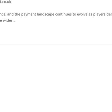
d.co.uk
ence, and the payment landscape continues to evolve as players d
he wider…