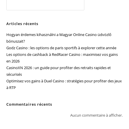
RECHERCHER
Articles récents
Hogyan érdemes kihasználni a Magyar Online Casino üdvözlő
bónuszait?
Godz Casino : les options de paris sportifs à explorer cette année
Les options de cashback à RedRacer Casino : maximisez vos gains
en 2026
CasinoXN 2026 : un guide pour profiter des retraits rapides et
sécurisés
Optimisez vos gains à Duel Casino : stratégies pour profiter des jeux
à RTP
Commentaires récents
Aucun commentaire à afficher.