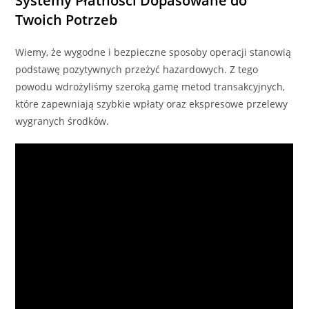
Systemy Płatności Dopasowane do
Twoich Potrzeb
Wiemy, że wygodne i bezpieczne sposoby operacji stanowią
podstawę pozytywnych przeżyć hazardowych. Z tego
powodu wdrożyliśmy szeroką gamę metod transakcyjnych,
które zapewniają szybkie wpłaty oraz ekspresowe przelewy
wygranych środków.