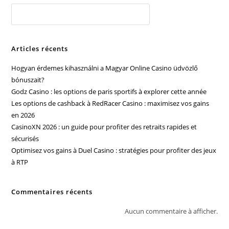
RECHERCHER
Articles récents
Hogyan érdemes kihasználni a Magyar Online Casino üdvözlő
bónuszait?
Godz Casino : les options de paris sportifs à explorer cette année
Les options de cashback à RedRacer Casino : maximisez vos gains
en 2026
CasinoXN 2026 : un guide pour profiter des retraits rapides et
sécurisés
Optimisez vos gains à Duel Casino : stratégies pour profiter des jeux
à RTP
Commentaires récents
Aucun commentaire à afficher.