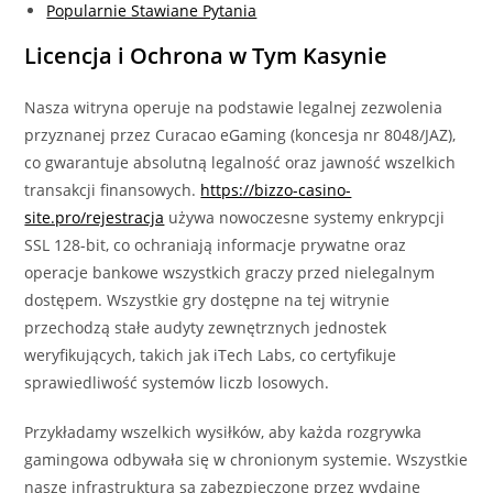
Popularnie Stawiane Pytania
Licencja i Ochrona w Tym Kasynie
Nasza witryna operuje na podstawie legalnej zezwolenia
przyznanej przez Curacao eGaming (koncesja nr 8048/JAZ),
co gwarantuje absolutną legalność oraz jawność wszelkich
transakcji finansowych.
https://bizzo-casino-
site.pro/rejestracja
używa nowoczesne systemy enkrypcji
SSL 128-bit, co ochraniają informacje prywatne oraz
operacje bankowe wszystkich graczy przed nielegalnym
dostępem. Wszystkie gry dostępne na tej witrynie
przechodzą stałe audyty zewnętrznych jednostek
weryfikujących, takich jak iTech Labs, co certyfikuje
sprawiedliwość systemów liczb losowych.
Przykładamy wszelkich wysiłków, aby każda rozgrywka
gamingowa odbywała się w chronionym systemie. Wszystkie
nasze infrastruktura są zabezpieczone przez wydajne