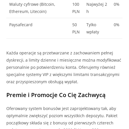
Waluty cyfrowe (Bitcoin,
100
Najwyżej 2
0%
Ethereum, Litecoin)
PLN
h
Paysafecard
50
Tylko
0%
PLN
wpłaty
Każda operacje są przetwarzane z zachowaniem pełnej
dyskrecji, a limity dzienne i miesięczne można modyfikować
personalnie po potwierdzeniu konta. Oferujemy również
specjalne systemy VIP z większymi limitami transakcyjnymi
oraz przyspieszonym obsługą wypłat.
Premie i Promocje Co Cię Zachwycą
Oferowany system bonusów jest zaprojektowany tak, aby
optymalnie zwiększyć poziom wszystkich depozytu. Pakiet
początkowy składa się z bonusy od pierwszych czterech