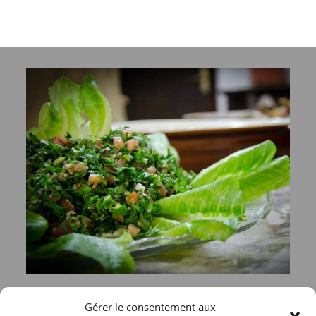
Gérer le consentement aux