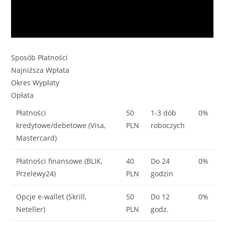
Sposób Płatności
Najniższa Wpłata
Okres Wypłaty
Opłata
Płatności
50
1-3 dób
0%
kredytowe/debetowe (Visa,
PLN
roboczych
Mastercard)
Płatności finansowe (BLIK,
40
Do 24
0%
Przelewy24)
PLN
godzin
Opcje e-wallet (Skrill,
50
Do 12
0%
Neteller)
PLN
godz.