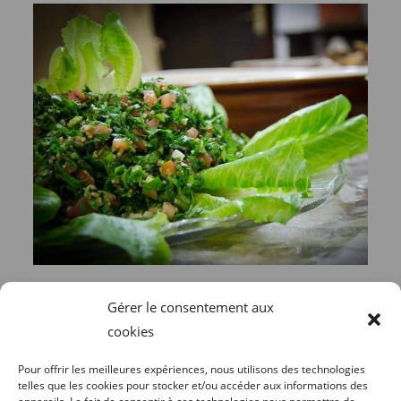
Gérer le consentement aux
Issue d'une histoire longue et riche, la
cookies
cuisine syrienne est un mélange
Pour offrir les meilleures expériences, nous utilisons des technologies
d'influences perses, turques et
telles que les cookies pour stocker et/ou accéder aux informations des