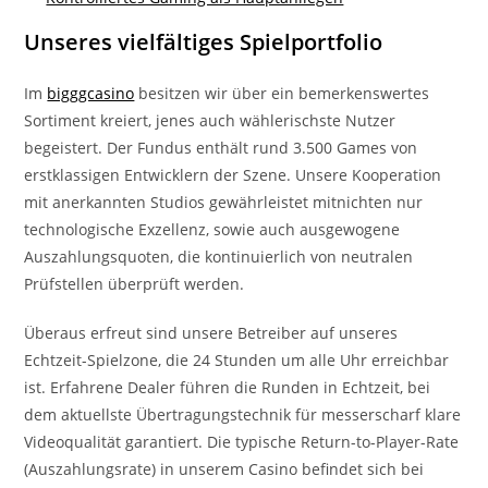
Unseres vielfältiges Spielportfolio
Im
bigggcasino
besitzen wir über ein bemerkenswertes
Sortiment kreiert, jenes auch wählerischste Nutzer
begeistert. Der Fundus enthält rund 3.500 Games von
erstklassigen Entwicklern der Szene. Unsere Kooperation
mit anerkannten Studios gewährleistet mitnichten nur
technologische Exzellenz, sowie auch ausgewogene
Auszahlungsquoten, die kontinuierlich von neutralen
Prüfstellen überprüft werden.
Überaus erfreut sind unsere Betreiber auf unseres
Echtzeit-Spielzone, die 24 Stunden um alle Uhr erreichbar
ist. Erfahrene Dealer führen die Runden in Echtzeit, bei
dem aktuellste Übertragungstechnik für messerscharf klare
Videoqualität garantiert. Die typische Return-to-Player-Rate
(Auszahlungsrate) in unserem Casino befindet sich bei