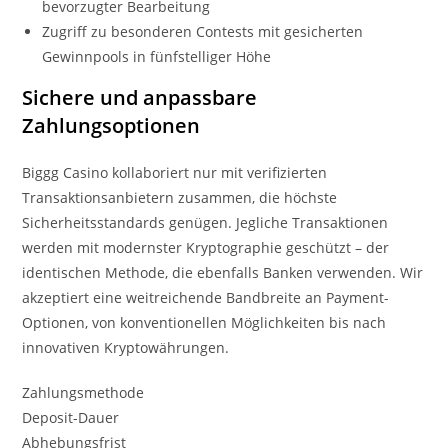
bevorzugter Bearbeitung
Zugriff zu besonderen Contests mit gesicherten
Gewinnpools in fünfstelliger Höhe
Sichere und anpassbare
Zahlungsoptionen
Biggg Casino kollaboriert nur mit verifizierten
Transaktionsanbietern zusammen, die höchste
Sicherheitsstandards genügen. Jegliche Transaktionen
werden mit modernster Kryptographie geschützt – der
identischen Methode, die ebenfalls Banken verwenden. Wir
akzeptiert eine weitreichende Bandbreite an Payment-
Optionen, von konventionellen Möglichkeiten bis nach
innovativen Kryptowährungen.
Zahlungsmethode
Deposit-Dauer
Abhebungsfrist