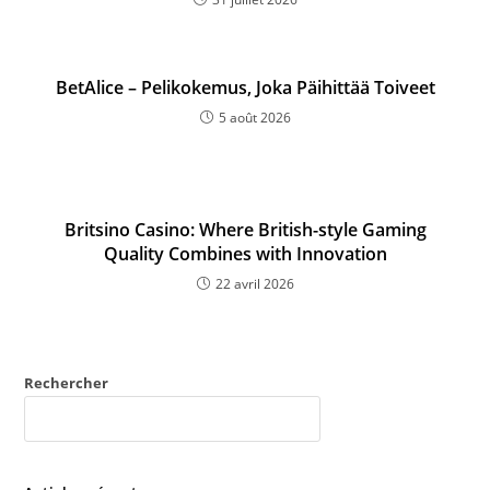
BetAlice – Pelikokemus, Joka Päihittää Toiveet
5 août 2026
Britsino Casino: Where British-style Gaming
Quality Combines with Innovation
22 avril 2026
Rechercher
RECHERCHER