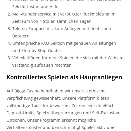
Sek für instantane Hilfe
Mail-Kundenservice mit verbürgter Rückmeldung im
Zeitraum von 4 Std an sämtlichen Tagen
Telefon-Support für akute Anliegen mit deutschen
Beratern
Umfangreiche FAQ-Sektion mit genauen Anleitungen
und Step-by-Step-Guides
Videoleitfäden für neue Spieler, die sich mit der Website
verständig aufbauen möchten
Kontrolliertes Spielen als Hauptanliegen
Auf Biggg Casino handhaben wir unseres ethische
Verpflichtung gewissenhaft. Unsere Plattform bieten
vollständige Tools für bewusstes Zocken, einschließlich
Deposit-Limits, Spielzeitbegrenzungen und Self-Exclusion-
Optionen. Unser Programm erkennt mögliche
Verhaltensmuster und benachrichtigt Spieler aktiv über