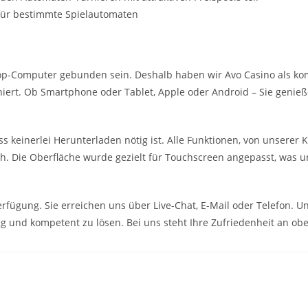
für bestimmte Spielautomaten
top-Computer gebunden sein. Deshalb haben wir Avo Casino als kom
oniert. Ob Smartphone oder Tablet, Apple oder Android – Sie genieß
ss keinerlei Herunterladen nötig ist. Alle Funktionen, von unserer
. Die Oberfläche wurde gezielt für Touchscreen angepasst, was u
fügung. Sie erreichen uns über Live-Chat, E-Mail oder Telefon. U
ig und kompetent zu lösen. Bei uns steht Ihre Zufriedenheit an ober