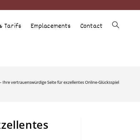
& Tarifs
Emplacements
Contact
– Ihre vertrauenswürdige Seite für exzellentes Online-Glücksspiel
xzellentes