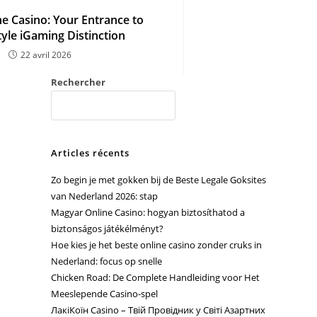
e Casino: Your Entrance to
tyle iGaming Distinction
22 avril 2026
Rechercher
RECHERCHER
Articles récents
Zo begin je met gokken bij de Beste Legale Goksites
van Nederland 2026: stap
Magyar Online Casino: hogyan biztosíthatod a
biztonságos játékélményt?
Hoe kies je het beste online casino zonder cruks in
Nederland: focus op snelle
Chicken Road: De Complete Handleiding voor Het
Meeslepende Casino-spel
ЛакіКоїн Casino – Твій Провідник у Світі Азартних