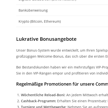
Banküberweisung
Krypto (Bitcoin, Ethereum)
Lukrative Bonusangebote
Unser Bonus-System wurde entwickelt, um Ihren Spielsp
großzügigen Welcome-Bonus, das sich über die ersten Ei
Bei Bestandskunden haben wir ein mehrstufiges VIP-Progr
Sie in den VIP-Rängen empor und profitieren von indiv
Regelmäßige Promotionen für unsere Comm
Wöchentliche Reload-Boni:
An jedem Mittwoch erhalt
Cashback-Programm:
Erhalten Sie einen Prozentsatz 
Turniere und Wettbewerbe:
Nehmen Sie an aufregende