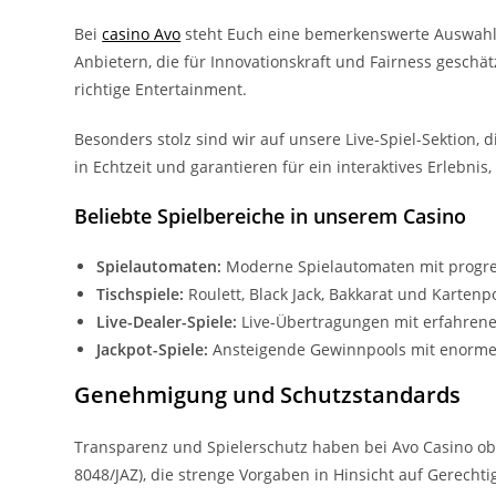
Bei
casino Avo
steht Euch eine bemerkenswerte Auswahl a
Anbietern, die für Innovationskraft und Fairness geschät
richtige Entertainment.
Besonders stolz sind wir auf unsere Live-Spiel-Sektion, 
in Echtzeit und garantieren für ein interaktives Erlebni
Beliebte Spielbereiche in unserem Casino
Spielautomaten:
Moderne Spielautomaten mit progre
Tischspiele:
Roulett, Black Jack, Bakkarat und Kartenpo
Live-Dealer-Spiele:
Live-Übertragungen mit erfahrene
Jackpot-Spiele:
Ansteigende Gewinnpools mit enormen
Genehmigung und Schutzstandards
Transparenz und Spielerschutz haben bei Avo Casino ober
8048/JAZ), die strenge Vorgaben in Hinsicht auf Gerechti