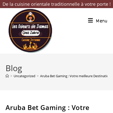
De la cuisine orientale traditionnelle à votre porte !
Menu
Blog
>
Uncategorized
>
Aruba Bet Gaming : Votre meilleure Destinatio
Aruba Bet Gaming : Votre