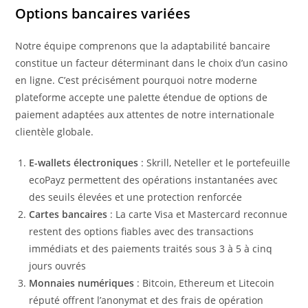
Options bancaires variées
Notre équipe comprenons que la adaptabilité bancaire
constitue un facteur déterminant dans le choix d’un casino
en ligne. C’est précisément pourquoi notre moderne
plateforme accepte une palette étendue de options de
paiement adaptées aux attentes de notre internationale
clientèle globale.
E-wallets électroniques
: Skrill, Neteller et le portefeuille
ecoPayz permettent des opérations instantanées avec
des seuils élevées et une protection renforcée
Cartes bancaires
: La carte Visa et Mastercard reconnue
restent des options fiables avec des transactions
immédiats et des paiements traités sous 3 à 5 à cinq
jours ouvrés
Monnaies numériques
: Bitcoin, Ethereum et Litecoin
réputé offrent l’anonymat et des frais de opération