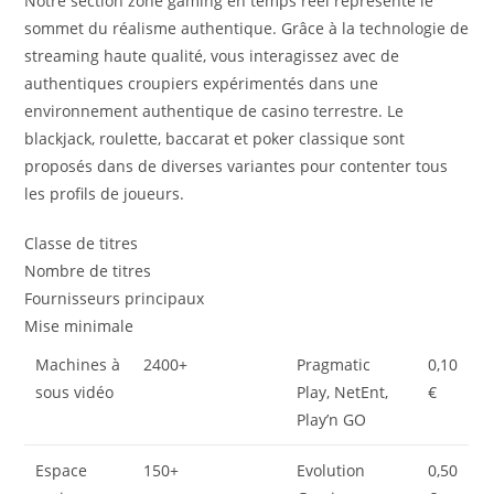
Notre section zone gaming en temps réel représente le
sommet du réalisme authentique. Grâce à la technologie de
streaming haute qualité, vous interagissez avec de
authentiques croupiers expérimentés dans une
environnement authentique de casino terrestre. Le
blackjack, roulette, baccarat et poker classique sont
proposés dans de diverses variantes pour contenter tous
les profils de joueurs.
Classe de titres
Nombre de titres
Fournisseurs principaux
Mise minimale
Machines à
2400+
Pragmatic
0,10
sous vidéo
Play, NetEnt,
€
Play’n GO
Espace
150+
Evolution
0,50