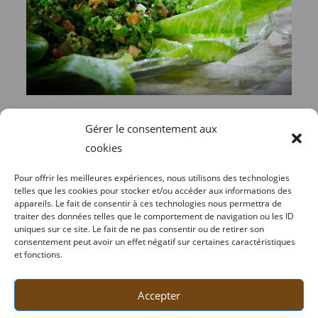
Gérer le consentement aux
Issue d'une histoire longue et riche, la
cookies
cuisine syrienne est un mélange
Pour offrir les meilleures expériences, nous utilisons des technologies
d'influences perses, turques et
telles que les cookies pour stocker et/ou accéder aux informations des
appareils. Le fait de consentir à ces technologies nous permettra de
libanaises
traiter des données telles que le comportement de navigation ou les ID
uniques sur ce site. Le fait de ne pas consentir ou de retirer son
consentement peut avoir un effet négatif sur certaines caractéristiques
et fonctions.
Où nous trouver :
Accepter
Marché de St Jacques de la Lande