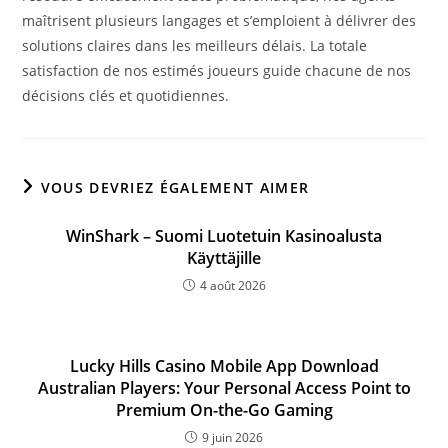
maîtrisent plusieurs langages et s’emploient à délivrer des
solutions claires dans les meilleurs délais. La totale
satisfaction de nos estimés joueurs guide chacune de nos
décisions clés et quotidiennes.
VOUS DEVRIEZ ÉGALEMENT AIMER
WinShark – Suomi Luotetuin Kasinoalusta
Käyttäjille
4 août 2026
Lucky Hills Casino Mobile App Download
Australian Players: Your Personal Access Point to
Premium On-the-Go Gaming
9 juin 2026