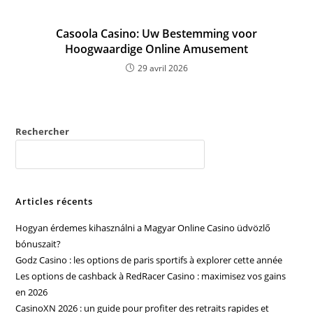
Casoola Casino: Uw Bestemming voor
Hoogwaardige Online Amusement
29 avril 2026
Rechercher
RECHERCHER
Articles récents
Hogyan érdemes kihasználni a Magyar Online Casino üdvözlő
bónuszait?
Godz Casino : les options de paris sportifs à explorer cette année
Les options de cashback à RedRacer Casino : maximisez vos gains
en 2026
CasinoXN 2026 : un guide pour profiter des retraits rapides et