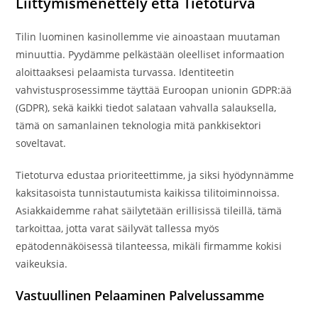
Liittymismenettely että Tietoturva
Tilin luominen kasinollemme vie ainoastaan muutaman
minuuttia. Pyydämme pelkästään oleelliset informaation
aloittaaksesi pelaamista turvassa. Identiteetin
vahvistusprosessimme täyttää Euroopan unionin GDPR:ää
(GDPR), sekä kaikki tiedot salataan vahvalla salauksella,
tämä on samanlainen teknologia mitä pankkisektori
soveltavat.
Tietoturva edustaa prioriteettimme, ja siksi hyödynnämme
kaksitasoista tunnistautumista kaikissa tilitoiminnoissa.
Asiakkaidemme rahat säilytetään erillisissä tileillä, tämä
tarkoittaa, jotta varat säilyvät tallessa myös
epätodennäköisessä tilanteessa, mikäli firmamme kokisi
vaikeuksia.
Vastuullinen Pelaaminen Palvelussamme