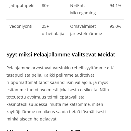
Jättipottipelit
80+
NetEnt,
94.1%
Microgaming
Vedonlyönti
25+
Omavalmiset
95.0%
urheilulajia
järjestelmämme
Syyt miksi Pelaajallamme Valitsevat Meidät
Pelaajamme arvostavat varsinkin rehellisyyttämme että
tasapuolista peliä. Kaikki pelimme auditoivat
riippumattomat tahot säännöllisin väliajoin, ja myös
esitämme tuotot avoimesti jokaisesta otsikosta. Näin
toteutettu avoimuus toimii epätavallista
kasinoteollisuudessa, mutta me katsomme, miten
käyttäjillämme on oikeus saada tietää täsmällisesti
minkälaiseen he pelaavat.