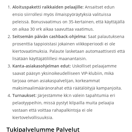
Aloituspaketti raikkaiden pelaajille:
Ansaitset edun
ensio siirrollesi myös ilmaispyöräytyksiä valituissa
peleissä. Bonusvaatimus on 35-kertainen, että käyttäjällä
on aikaa 30 vrk aikaa saavuttaa vaatimus.
Seitsemän päivän cashback-ohjelma:
Saat palautuksena
prosenttia tappioistasi jokainen viikkoperioodi ei ole
kiertovaatimuksia. Palaute lasketaan automaattisesti että
lisätään käyttäjätilillesi maanantaisin.
Kanta-asiakasohjelman edut:
Uskolliset pelaajamme
saavat pääsyn yksinoikeudelliseen VIP-klubiin, mikä
tarjoaa oman asiakaspalvelijan, korkeammat
maksimaalimääränorahat että räätälöityjä kampanjoita.
Turnaukset:
Järjestämme kk:n välein tapahtumia eri
pelaotyypeihin, missä pystyt kilpailla muita pelaajia
vastaan että voittaa rahapalkintoja ei ole
kiertovelvollisuuksia.
Tukipalvelumme Palvelut