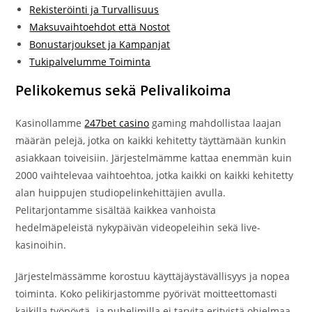
Rekisteröinti ja Turvallisuus
Maksuvaihtoehdot että Nostot
Bonustarjoukset ja Kampanjat
Tukipalvelumme Toiminta
Pelikokemus sekä Pelivalikoima
Kasinollamme
247bet casino
gaming mahdollistaa laajan
määrän pelejä, jotka on kaikki kehitetty täyttämään kunkin
asiakkaan toiveisiin. Järjestelmämme kattaa enemmän kuin
2000 vaihtelevaa vaihtoehtoa, jotka kaikki on kaikki kehitetty
alan huippujen studiopelinkehittäjien avulla.
Pelitarjontamme sisältää kaikkea vanhoista
hedelmäpeleistä nykypäivän videopeleihin sekä live-
kasinoihin.
Järjestelmässämme korostuu käyttäjäystävällisyys ja nopea
toiminta. Koko pelikirjastomme pyörivät moitteettomasti
kaikilla työpöytä- ja puhelimilla ei tarvita erityistä ohjelmaa.