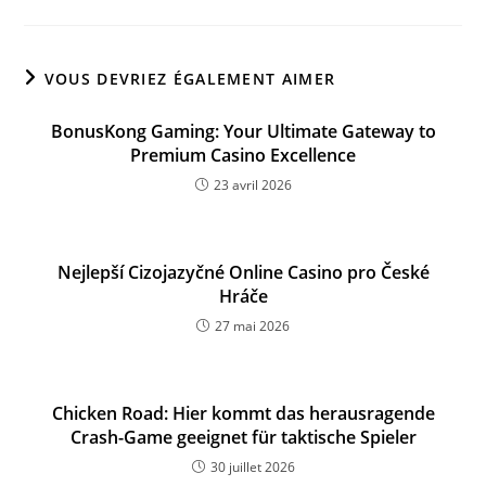
VOUS DEVRIEZ ÉGALEMENT AIMER
BonusKong Gaming: Your Ultimate Gateway to
Premium Casino Excellence
23 avril 2026
Nejlepší Cizojazyčné Online Casino pro České
Hráče
27 mai 2026
Chicken Road: Hier kommt das herausragende
Crash-Game geeignet für taktische Spieler
30 juillet 2026